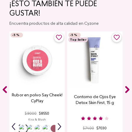
¡ESTO TAMBIÉN TE PUEDE
GUSTAR!
Encuentra productos de alta calidad en Cyzone
-
5 %
-
5 %
Top Seller
Rubor en polvo Say Cheek!
Contorno de Ojos Eye
CyPlay
Detox Skin First, 15 g
$
9000
$
8550
Kiss & Blush
$
7400
$
7030