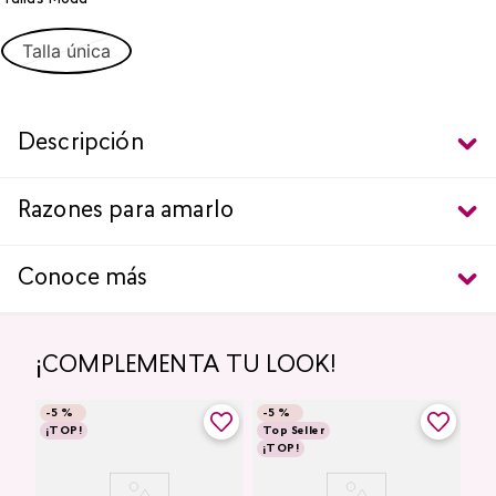
Talla única
Descripción
Razones para amarlo
Conoce más
¡COMPLEMENTA TU LOOK!
-
5 %
-
5 %
¡TOP!
Top Seller
¡TOP!