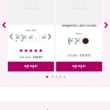
Labial Mate Studio Look
Máscara de Pestañas
Magnetic Lash Studio
Look
Deep Red
Black
$
11
.
550
$
10
.
972
$
10
.
200
$
9690
agregar
agregar