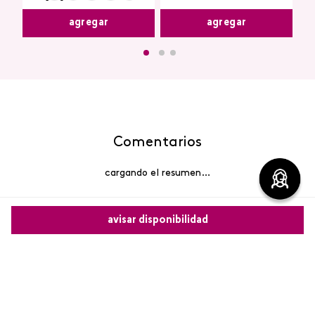
agregar
agregar
Comentarios
cargando el resumen…
Por favor, inicia sesión para escribir un comentario.
avisar disponibilidad
Más reciente
Comparte este producto
Cargando comentarios…
Copiar link
Whatsapp
Facebook
Más