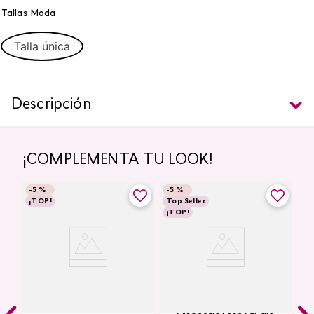
Tallas Moda
Talla única
Descripción
¡COMPLEMENTA TU LOOK!
-
5 %
-
5 %
¡TOP!
Top Seller
¡TOP!
Labial Mate Studio Look
Máscara de Pestañas