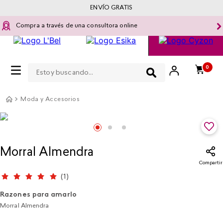
ENVÍO GRATIS
Compra a través de una consultora online
Estoy buscando...
0
Moda y Accesorios
Morral Almendra
Compartir
(
1
)
Razones para amarlo
Morral Almendra