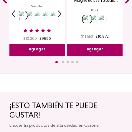
Magnetic Lash Studio
Look
Deep Red
Black
$
11
.
550
$
10
.
972
$
10
.
200
$
9690
agregar
agregar
¡ESTO TAMBIÉN TE PUEDE
GUSTAR!
Encuentra productos de alta calidad en Cyzone