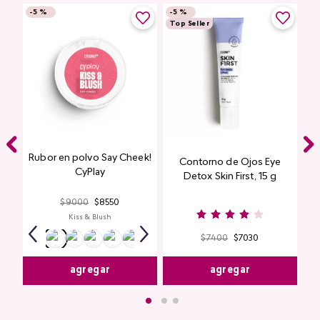
-
5 %
-
5 %
Top Seller
Rubor en polvo Say Cheek!
Contorno de Ojos Eye
CyPlay
Detox Skin First, 15 g
$
9000
$
8550
Kiss & Blush
$
7400
$
7030
agregar
agregar