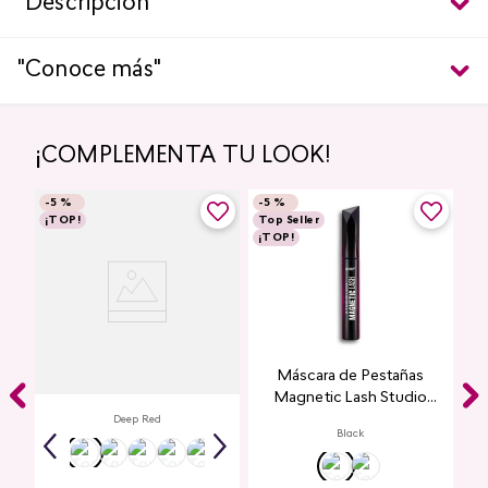
"Descripción"
"Conoce más"
¡COMPLEMENTA TU LOOK!
-
5 %
-
5 %
¡TOP!
Top Seller
¡TOP!
Labial Mate Studio Look
Máscara de Pestañas
Magnetic Lash Studio
Look
Deep Red
Black