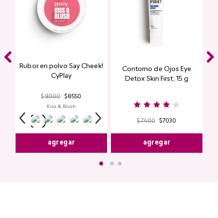
Rubor en polvo Say Cheek!
Contorno de Ojos Eye
CyPlay
Detox Skin First, 15 g
$
9000
$
8550
Kiss & Blush
$
7400
$
7030
agregar
agregar