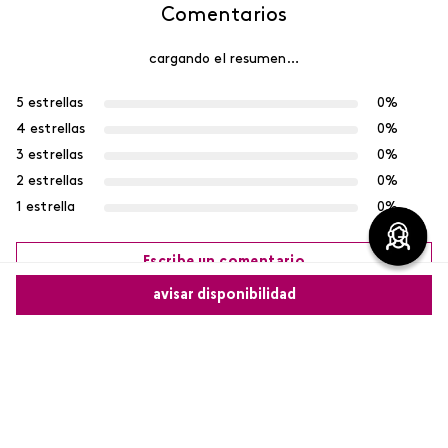
Comentarios
cargando el resumen…
5 estrellas
0%
4 estrellas
0%
3 estrellas
0%
2 estrellas
0%
1 estrella
0%
Escribe un comentario
avisar disponibilidad
Más reciente
Agregar comentario
Comparte este producto
Cargando comentarios…
Título
Copiar link
Whatsapp
Facebook
Más