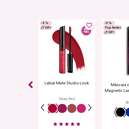
-
5 %
-
5 %
¡TOP!
Top Seller
¡TOP!
Labial Mate Studio Look
Máscara 
Magnetic La
Deep Red
B