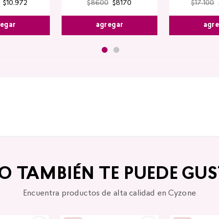
$
10
.
972
$
8600
$
8170
$
17
.
100
egar
agregar
agr
TO TAMBIÉN TE PUEDE GUS
Encuentra productos de alta calidad en Cyzone