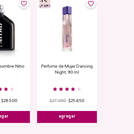
-
5 %
¡TOP!
hombre Nitro
Perfume de Mujer Dancing
Night, 90 ml
$
28
.
500
$
27
.
000
$
25
.
650
egar
agregar