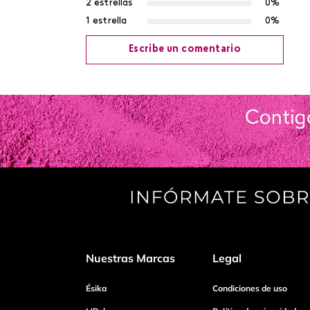
2 estrellas
0%
1 estrella
0%
Escribe un comentario
Agregar comentario
Título
Califica el producto de 1 a 5 estrellas
Tu nombre
Nuestras Marcas
Legal
Dirección de email
Ésika
Condiciones de uso