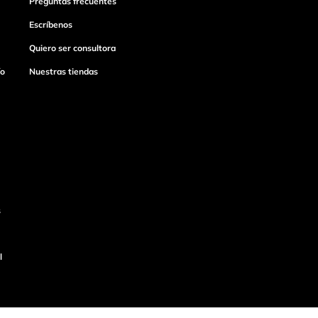
Preguntas frecuentes
Escríbenos
Quiero ser consultora
ío
Nuestras tiendas
s
l