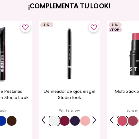
¡COMPLEMENTA TU LOOK!
-
5 %
-
5 %
¡TOP!
de Pestañas
Delineador de ojos en gel
Multi Stick 
sh Studio Look
Studio look
lack
White Snow
Sunset