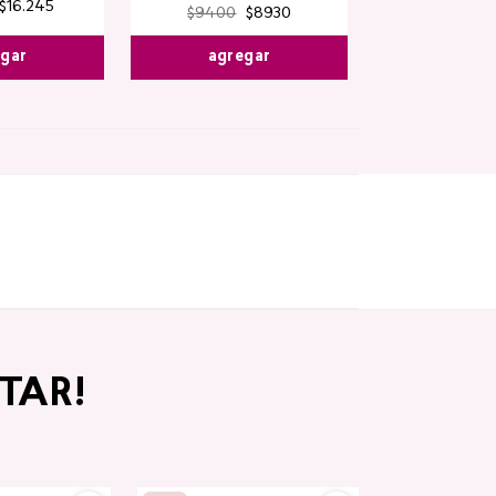
$
16
.
245
$
9400
$
8930
egar
agregar
TAR!