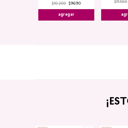
$
11
.
550
$
10
.
200
$
9690
agr
agregar
¡ES