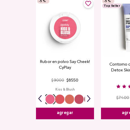
-
5 %
-
5 %
Top Seller
Rubor en polvo Say Cheek!
Contorno 
CyPlay
Detox Skin
$
9000
$
8550
Kiss & Blush
$
7400
agr
agregar