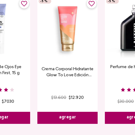
-
5 %
-
5 %
de Ojos Eye
Perfume de 
Crema Corporal Hidratante
 First, 15 g
Glow To Love Edición
Limitada
$
13
.
600
$
12
.
920
$
7030
$
30
.
000
agregar
egar
agr