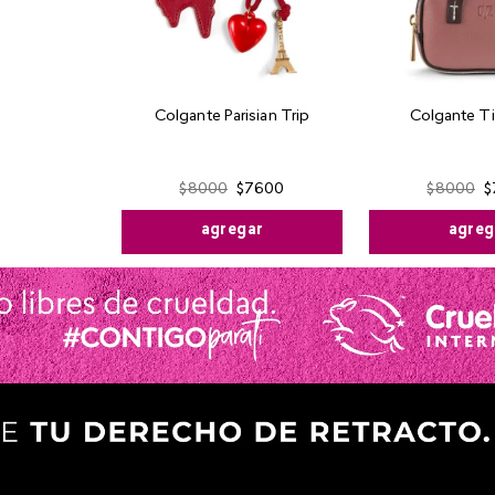
Colgante Parisian Trip
Colgante T
$
8000
$
7600
$
8000
$
agregar
agreg