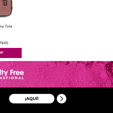
iny Tote
7600
ar