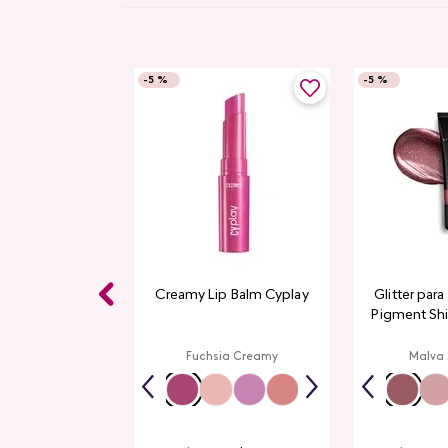
-
5 %
-
5 %
Gloss CyPlay
Creamy Lip Balm Cyplay
Glitter par
Pigment Sh
L
rmelon
Fuchsia Creamy
Malva