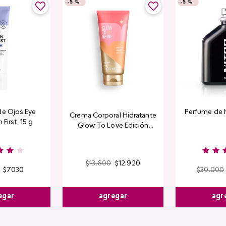
-
5 %
-
5 %
de Ojos Eye
Perfume de 
Crema Corporal Hidratante
 First, 15 g
Glow To Love Edición
Limitada
$
13
.
600
$
12
.
920
$
7030
$
30
.
000
agregar
egar
agr