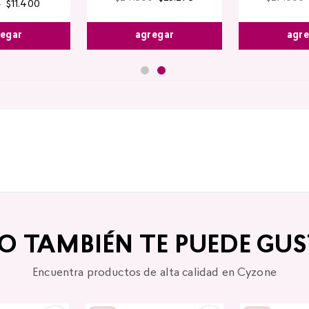
0
$
11
.
400
agregar
agr
egar
TO TAMBIÉN TE PUEDE GUS
Encuentra productos de alta calidad en Cyzone