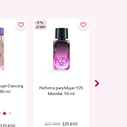
-
5 %
¡TOP!
ujer Dancing
Perfume para Mujer Y25
 90 ml
Mundial​, 50 ml
$
27
.
000
$
25
.
650
$
25
.
650