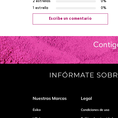
2 estrellas
0%
1 estrella
0%
Escribe un comentario
Agregar comentario
Título
Califica el producto de 1 a 5 estrellas
Tu nombre
Nuestras Marcas
Legal
Dirección de email
Ésika
Condiciones de uso