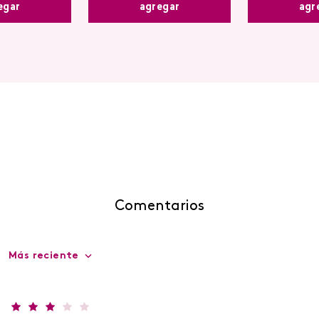
agregar
egar
agr
Comentarios
Más reciente