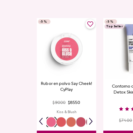
-
5 %
-
5 %
Top Seller
Rubor en polvo Say Cheek!
Contorno 
CyPlay
Detox Skin
$
9000
$
8550
Kiss & Blush
$
7400