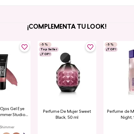
¡COMPLEMENTA TU LOOK!
-
5 %
-
5 %
Top Seller
¡TOP!
¡TOP!
a Ojos Gel Eye
Perfume De Mujer Sweet
Perfume de M
immer Studio
Black, 50 ml
Night,
ook
 Shimmer