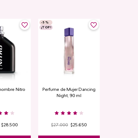
-
5 %
-
5 %
¡TOP!
Rubor en polvo
hombre Nitro
Perfume de Mujer Dancing
CyPl
Night, 90 ml
$
9000
Kiss & B
$
28
.
500
$
27
.
000
$
25
.
650