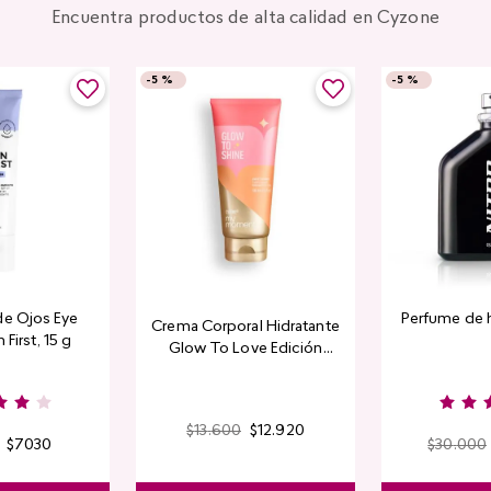
Encuentra productos de alta calidad en Cyzone
-
5 %
-
5 %
de Ojos Eye
Perfume de 
Crema Corporal Hidratante
 First, 15 g
Glow To Love Edición
Limitada
$
13
.
600
$
12
.
920
$
7030
$
30
.
000