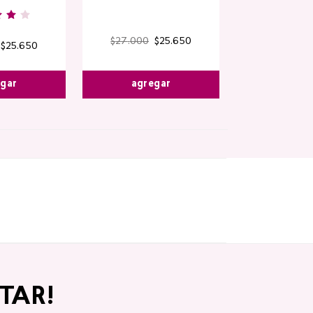
$
27
.
000
$
25
.
650
$
25
.
650
egar
agregar
TAR!