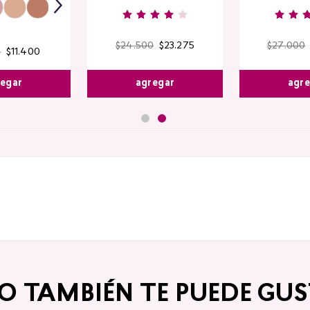
$
24
.
500
$
23
.
275
$
27
.
000
0
$
11
.
400
agregar
agr
egar
TO TAMBIÉN TE PUEDE GUS