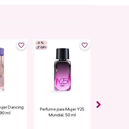
-
5 %
¡TOP!
ujer Dancing
Perfume para Mujer Y25
 90 ml
Mundial​, 50 ml