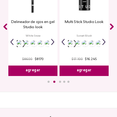
Delineador de ojos en gel
Multi Stick Studio Look
ook
Studio look
White Snow
Sunset Blush
$
8600
$
8170
$
17
.
100
$
16
.
245
agregar
agregar