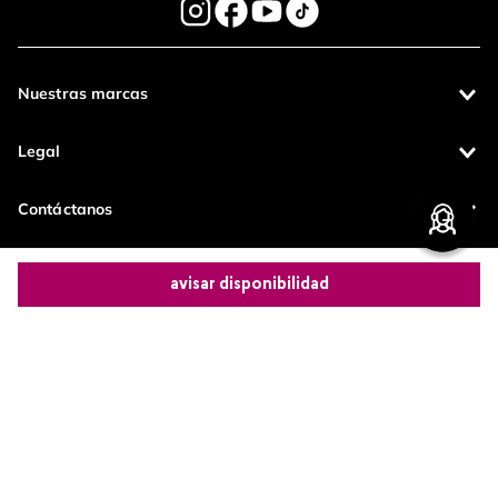
Nuestras marcas
Legal
Contáctanos
Pagos 100%
Entregas a todo
avisar disponibilidad
seguros
el país
Productos de
Comparte este producto
calidad
Operamos con
Copiar link
Whatsapp
Facebook
Más
(function() { sessionStorage.setItem("last_referrer",