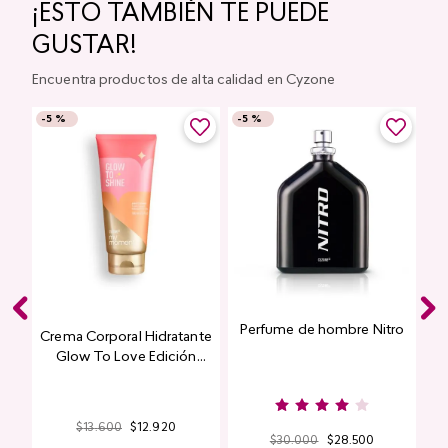
¡ESTO TAMBIÉN TE PUEDE
GUSTAR!
Encuentra productos de alta calidad en Cyzone
-
5 %
-
5 %
Perfume de hombre Nitro
e
Crema Corporal Hidratante
Glow To Love Edición
Limitada
$
13
.
600
$
12
.
920
$
30
.
000
$
28
.
500