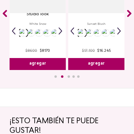
Delineador de ojos en gel
Multi Stick Studio Look
ook
Studio look
White Snow
Sunset Blush
$
8600
$
8170
$
17
.
100
$
16
.
245
agregar
agregar
¡ESTO TAMBIÉN TE PUEDE
GUSTAR!