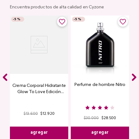
Encuentra productos de alta calidad en Cyzone
-
5 %
-
5 %
Perfume de hombre Nitro
Crema Corporal Hidratante
e
Glow To Love Edición
Limitada
$
13
.
600
$
12
.
920
$
30
.
000
$
28
.
500
agregar
agregar