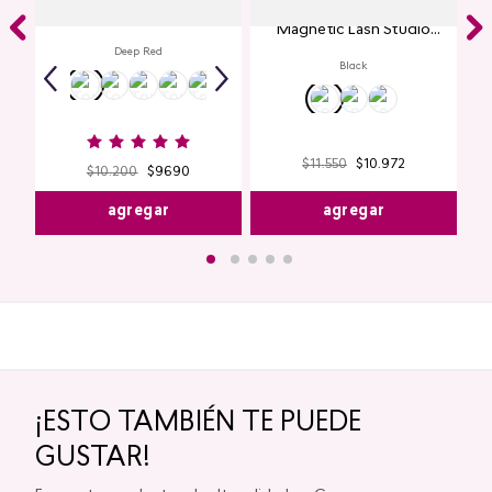
Labial Mate Studio Look
Máscara de Pestañas
Magnetic Lash Studio
Look
Deep Red
Black
$
11
.
550
$
10
.
972
$
10
.
200
$
9690
agregar
agregar
¡ESTO TAMBIÉN TE PUEDE
GUSTAR!