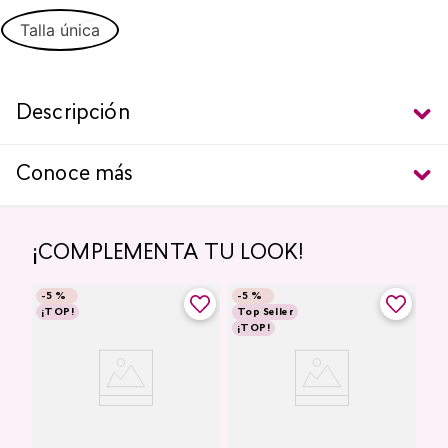
Talla única
Descripción
Conoce más
¡COMPLEMENTA TU LOOK!
-
5 %
-
5 %
¡TOP!
Top Seller
¡TOP!