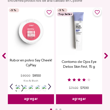
Encuentra productos de alta calidad en Cyzone
-
5 %
-
5 %
Top Seller
Rubor en polvo Say Cheek!
Contorno de Ojos Eye
CyPlay
Detox Skin First, 15 g
$
9000
$
8550
Kiss & Blush
$
7400
$
7030
agregar
agregar