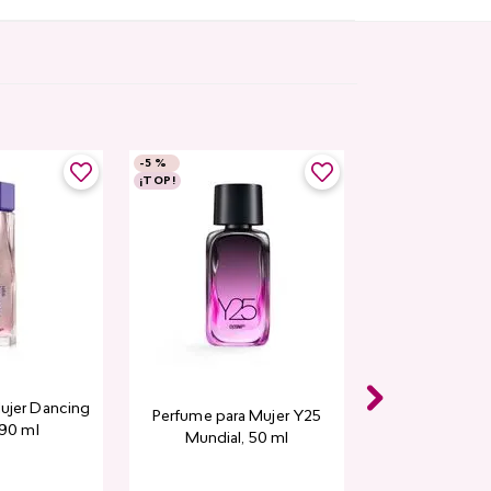
-
5 %
¡TOP!
ujer Dancing
Perfume para Mujer Y25
 90 ml
Mundial​, 50 ml