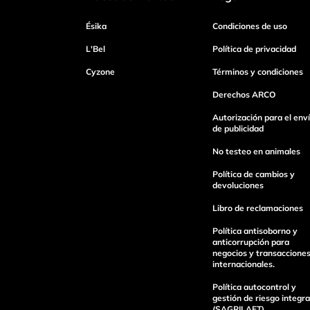
Dirección de email
Ésika
Condiciones de uso
L'Bel
Política de privacidad
Escribe un comentario
Cyzone
Términos y condiciones
Derechos ARCO
Autorización para el env
de publicidad
No testeo en animales
enviar comentario
Política de cambios y
devoluciones
Libro de reclamaciones
Política antisoborno y
anticorrupción para
negocios y transaccione
internacionales.
Política autocontrol y
gestión de riesgo integra
(SAGRILAFT).