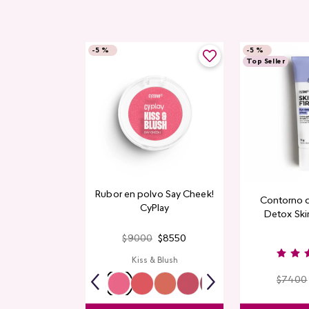
-
5 %
-
5 %
Top Seller
Rubor en polvo Say Cheek!
Contorno 
CyPlay
Detox Skin
$
9000
$
8550
Kiss & Blush
$
7400