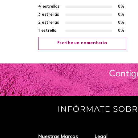
4 estrellas
0%
3 estrellas
0%
2 estrellas
0%
1 estrella
0%
Escribe un comentario
Agregar comentario
Título
Califica el producto de 1 a 5 estrellas
Tu nombre
Nuestras Marcas
Legal