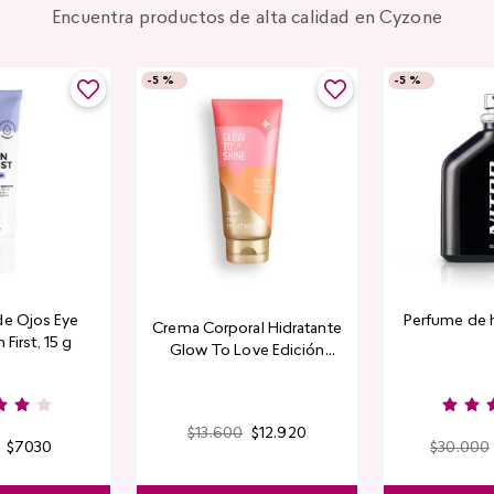
Encuentra productos de alta calidad en Cyzone
-
5 %
-
5 %
de Ojos Eye
Perfume de 
Crema Corporal Hidratante
 First, 15 g
Glow To Love Edición
Limitada
$
13
.
600
$
12
.
920
$
7030
$
30
.
000