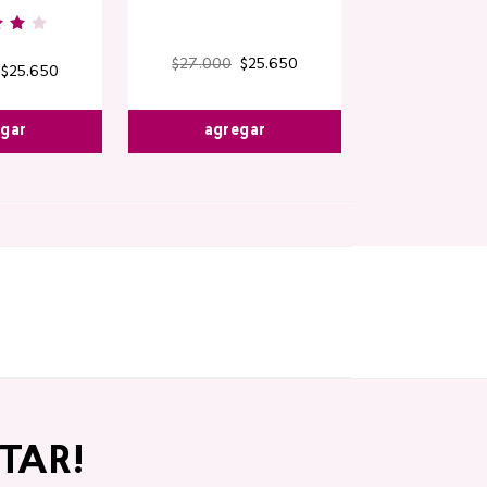
$
27
.
000
$
25
.
650
$
25
.
650
egar
agregar
TAR!