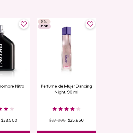
-
5 %
-
5 %
¡TOP!
Rubor en polvo
hombre Nitro
Perfume de Mujer Dancing
CyPl
Night, 90 ml
$
9000
Kiss & B
$
28
.
500
$
27
.
000
$
25
.
650