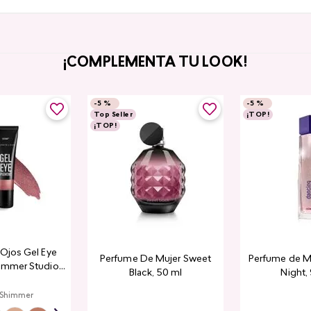
¡COMPLEMENTA TU LOOK!
-
5 %
-
5 %
Top Seller
¡TOP!
¡TOP!
a Ojos Gel Eye
Perfume De Mujer Sweet
Perfume de M
immer Studio
Black, 50 ml
Night,
ook
 Shimmer