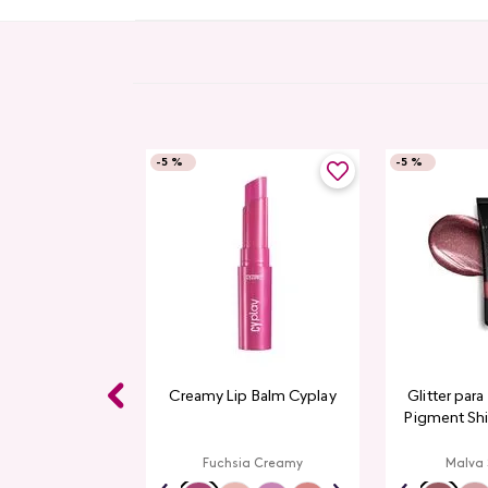
-
5 %
-
5 %
Gloss CyPlay
Creamy Lip Balm Cyplay
Glitter par
Pigment Sh
L
rmelon
Fuchsia Creamy
Malva