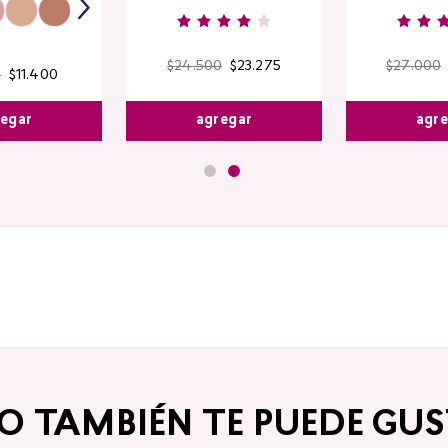
$
24
.
500
$
23
.
275
$
27
.
000
0
$
11
.
400
agregar
agr
egar
TO TAMBIÉN TE PUEDE GUS