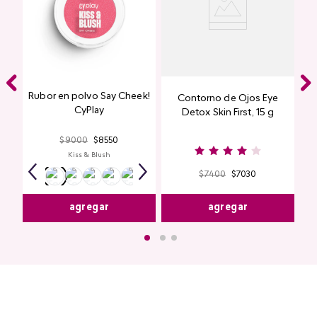
Rubor en polvo Say Cheek!
Contorno de Ojos Eye
CyPlay
Detox Skin First, 15 g
$
9000
$
8550
Kiss & Blush
$
7400
$
7030
agregar
agregar