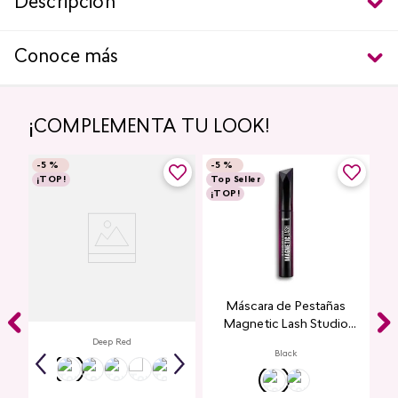
Descripción
Conoce más
¡COMPLEMENTA TU LOOK!
-
5 %
-
5 %
¡TOP!
Top Seller
¡TOP!
Labial Mate Studio Look
Máscara de Pestañas
Magnetic Lash Studio
Look
Deep Red
Black