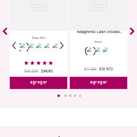
Labial Mate Studio Look
Máscara de Pestañas
Magnetic Lash Studio
Look
Deep Red
Black
$
11
.
550
$
10
.
972
$
10
.
200
$
9690
agregar
agregar