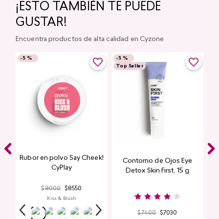
¡ESTO TAMBIÉN TE PUEDE
GUSTAR!
Encuentra productos de alta calidad en Cyzone
-
5 %
-
5 %
Top Seller
Rubor en polvo Say Cheek!
Contorno de Ojos Eye
CyPlay
Detox Skin First, 15 g
$
9000
$
8550
Kiss & Blush
$
7400
$
7030