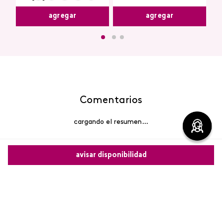
agregar
agregar
Comentarios
cargando el resumen…
Por favor, inicia sesión para escribir un comentario.
avisar disponibilidad
Más reciente
Comparte este producto
Cargando comentarios…
Copiar link
Whatsapp
Facebook
Más