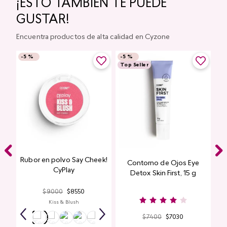
¡ESTO TAMBIÉN TE PUEDE
GUSTAR!
Encuentra productos de alta calidad en Cyzone
-
5 %
-
5 %
Top Seller
Rubor en polvo Say Cheek!
Contorno de Ojos Eye
CyPlay
Detox Skin First, 15 g
$
9000
$
8550
Kiss & Blush
$
7400
$
7030