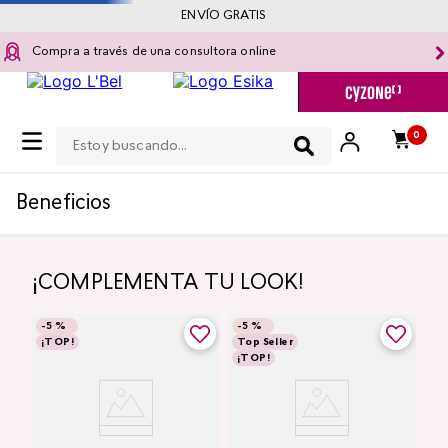
ENVÍO GRATIS
Compra a través de una consultora online
Estoy buscando...
0
Beneficios
¡COMPLEMENTA TU LOOK!
-
5 %
-
5 %
¡TOP!
Top Seller
¡TOP!