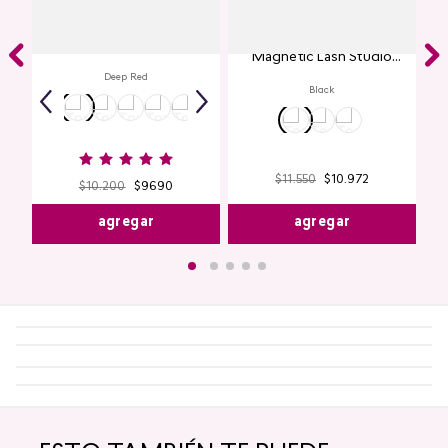
Labial Mate Studio Look
Máscara de Pestañas
Magnetic Lash Studio
Look
Deep Red
Black
$
11
.
550
$
10
.
972
$
10
.
200
$
9690
agregar
agregar