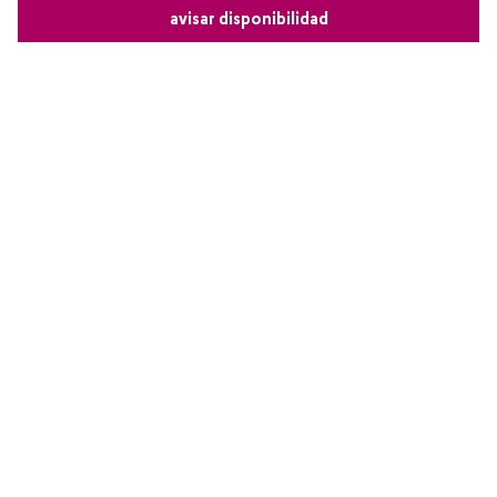
avisar disponibilidad
Comparte este producto
Copiar link
Whatsapp
Facebook
Más
Redes sociales de Cyzone