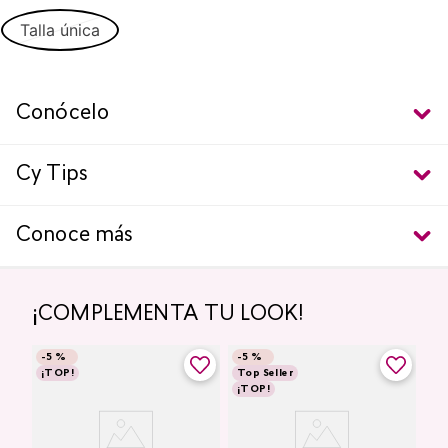
Talla única
Conócelo
Cy Tips
Conoce más
¡COMPLEMENTA TU LOOK!
-
5 %
-
5 %
¡TOP!
Top Seller
¡TOP!