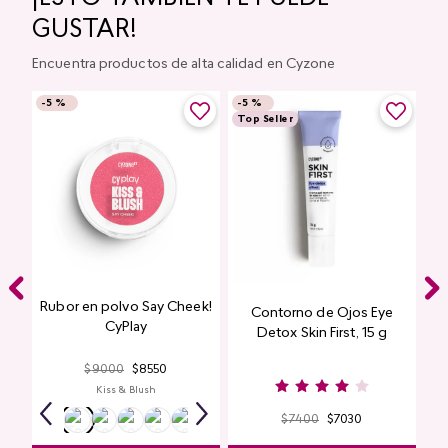
GUSTAR!
Encuentra productos de alta calidad en Cyzone
-
5 %
-
5 %
Top Seller
Rubor en polvo Say Cheek!
Contorno de Ojos Eye
CyPlay
Detox Skin First, 15 g
$
9000
$
8550
Kiss & Blush
$
7400
$
7030