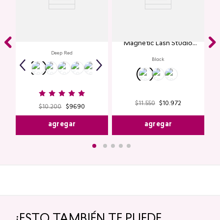
Labial Mate Studio Look
Máscara de Pestañas
Magnetic Lash Studio
Look
Deep Red
Black
$
11
.
550
$
10
.
972
$
10
.
200
$
9690
agregar
agregar
¡ESTO TAMBIÉN TE PUEDE