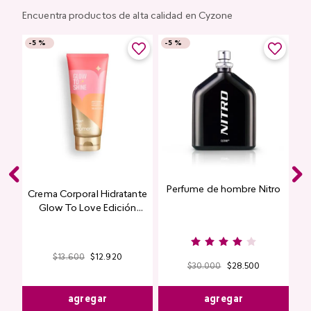
Encuentra productos de alta calidad en Cyzone
-
5 %
-
5 %
Perfume de hombre Nitro
e
Crema Corporal Hidratante
Glow To Love Edición
Limitada
$
13
.
600
$
12
.
920
$
30
.
000
$
28
.
500
agregar
agregar