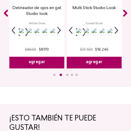
Delineador de ojos en gel
Multi Stick Studio Look
ook
Studio look
White Snow
Sunset Blush
$
8600
$
8170
$
17
.
100
$
16
.
245
agregar
agregar
¡ESTO TAMBIÉN TE PUEDE
GUSTAR!