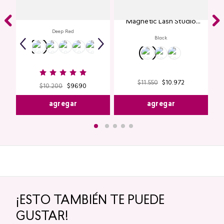
Labial Mate Studio Look
Máscara de Pestañas
Magnetic Lash Studio
Look
Deep Red
Black
$
11
.
550
$
10
.
972
$
10
.
200
$
9690
agregar
agregar
¡ESTO TAMBIÉN TE PUEDE
GUSTAR!