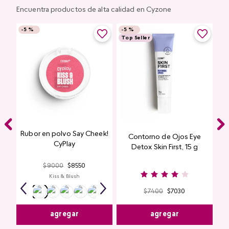
Encuentra productos de alta calidad en Cyzone
-
5 %
-
5 %
Top Seller
Rubor en polvo Say Cheek!
Contorno de Ojos Eye
CyPlay
Detox Skin First, 15 g
$
9000
$
8550
Kiss & Blush
$
7400
$
7030
agregar
agregar