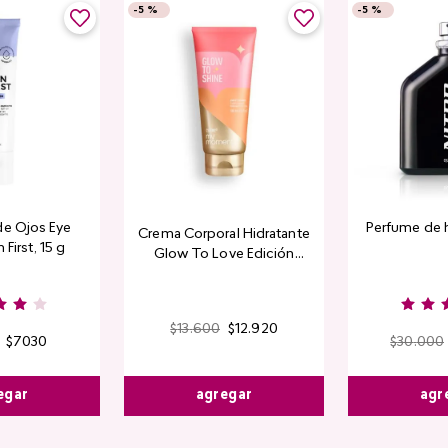
-
5 %
-
5 %
de Ojos Eye
Perfume de 
Crema Corporal Hidratante
 First, 15 g
Glow To Love Edición
Limitada
$
13
.
600
$
12
.
920
$
7030
$
30
.
000
agregar
egar
agr