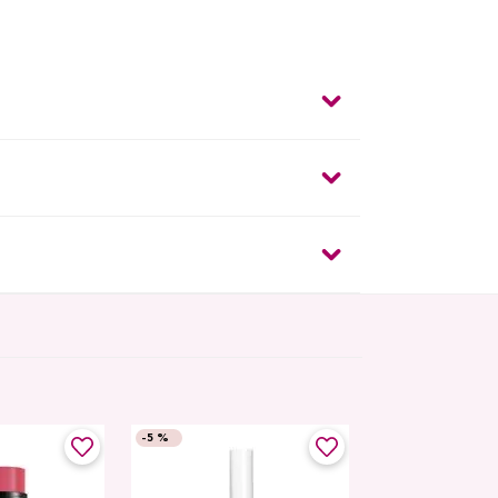
-
5 %