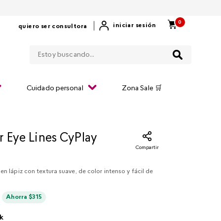
0
|
iniciar sesión
quiero ser consultora
Estoy buscando...
Cuidado personal
Zona Sale 🛒
r Eye Lines CyPlay
Compartir
en lápiz con textura suave, de color intenso y fácil de
Ahorra
$
315
ck