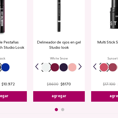
de Pestañas
Delineador de ojos en gel
Multi Stick 
sh Studio Look
Studio look
lack
White Snow
Sunset
$
10
.
972
$
8600
$
8170
$
17
.
100
egar
agregar
agr