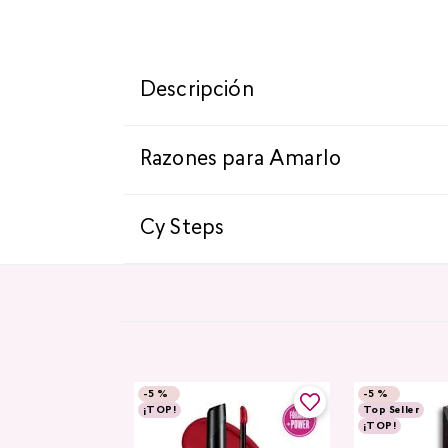
Descripción
Razones para Amarlo
Cy Steps
-
5 %
-
5 %
¡TOP!
Top Seller
¡TOP!