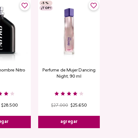
-
5 %
¡TOP!
hombre Nitro
Perfume de Mujer Dancing
Night, 90 ml
$
28
.
500
$
27
.
000
$
25
.
650
egar
agregar