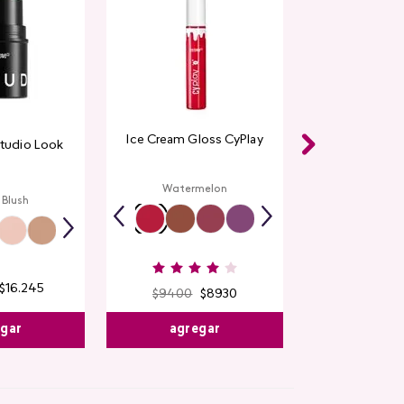
Ice Cream Gloss CyPlay
Studio Look
Watermelon
 Blush
$
16
.
245
$
9400
$
8930
egar
agregar