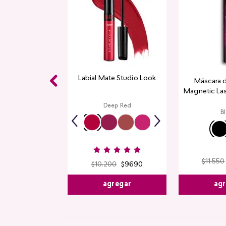
Labial Mate Studio Look
Máscara 
Magnetic La
Deep Red
B
$
11
.
550
$
10
.
200
$
9690
agr
agregar