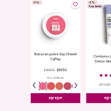
-
5 %
-
5 %
Top Seller
Rubor en polvo Say Cheek!
Contorno 
CyPlay
Detox Skin
$
9000
$
8550
Kiss & Blush
$
7400
agr
agregar