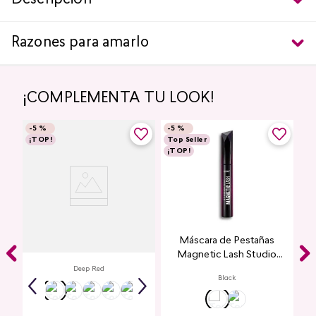
Descripción
Razones para amarlo
¡COMPLEMENTA TU LOOK!
-
5 %
-
5 %
¡TOP!
Top Seller
¡TOP!
Labial Mate Studio Look
Máscara de Pestañas
Magnetic Lash Studio
Look
Deep Red
Black