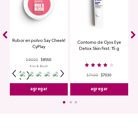
Rubor en polvo Say Cheek!
Contorno de Ojos Eye
CyPlay
Detox Skin First, 15 g
$
9000
$
8550
Kiss & Blush
$
7400
$
7030
agregar
agregar