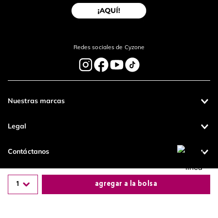
enviar comentario
Redes sociales de Cyzone
Nuestras marcas
Legal
Contáctanos
1
Pagos 100%
agregar a la bolsa
Entregas a todo
seguros
el país
Productos de
Comparte este producto
calidad