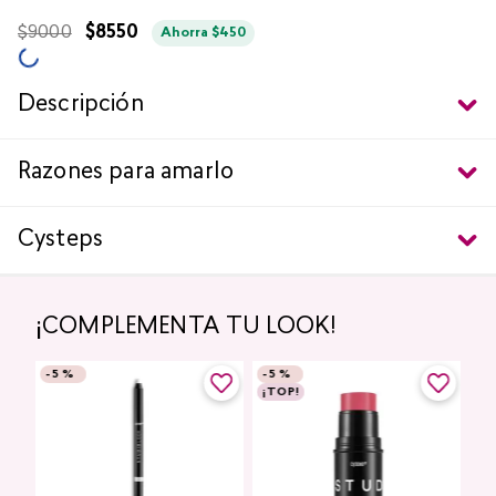
$
9000
$
8550
Ahorra
$
450
Descripción
Razones para amarlo
Cysteps
¡COMPLEMENTA TU LOOK!
-
5 %
-
5 %
¡TOP!