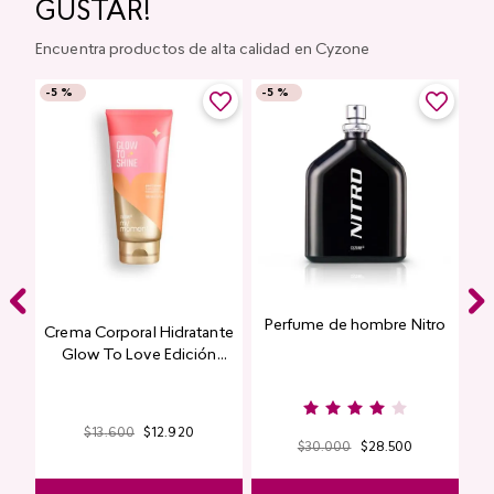
GUSTAR!
Encuentra productos de alta calidad en Cyzone
-
5 %
-
5 %
Perfume de hombre Nitro
e
Crema Corporal Hidratante
Glow To Love Edición
Limitada
$
13
.
600
$
12
.
920
$
30
.
000
$
28
.
500