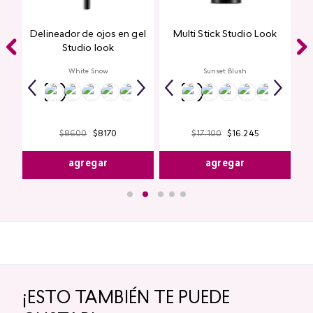
Delineador de ojos en gel
Multi Stick Studio Look
ook
Studio look
White Snow
Sunset Blush
$
8600
$
8170
$
17
.
100
$
16
.
245
agregar
agregar
¡ESTO TAMBIÉN TE PUEDE