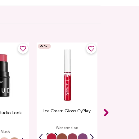
-
5 %
Ice Cream Gloss CyPlay
Studio Look
Watermelon
 Blush