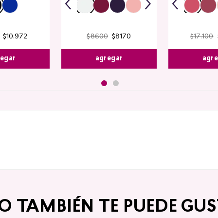
$
10
.
972
$
8600
$
8170
$
17
.
100
egar
agregar
agr
TO TAMBIÉN TE PUEDE GUS