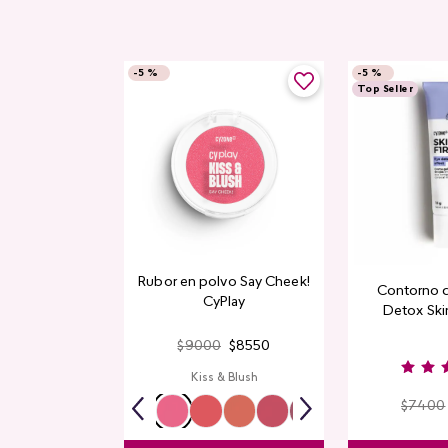
-
5 %
-
5 %
Top Seller
Rubor en polvo Say Cheek!
Contorno 
CyPlay
Detox Skin
$
9000
$
8550
Kiss & Blush
$
7400