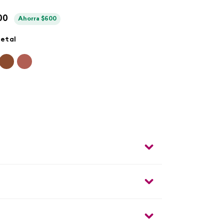
00
Ahorra
$
600
etal