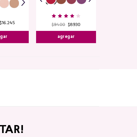
$
16
.
245
$
9400
$
8930
egar
agregar
TAR!