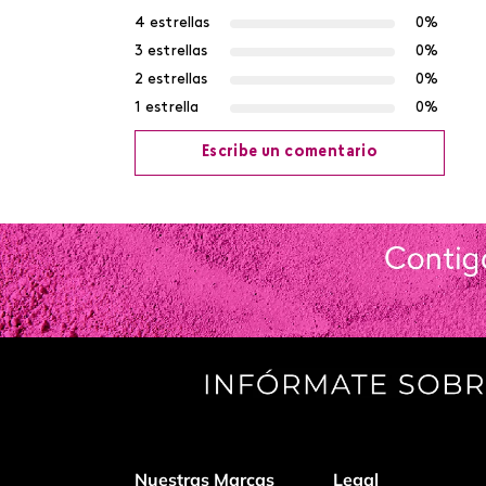
4 estrellas
0%
3 estrellas
0%
2 estrellas
0%
1 estrella
0%
Escribe un comentario
Agregar comentario
Título
Califica el producto de 1 a 5 estrellas
Tu nombre
Nuestras Marcas
Legal