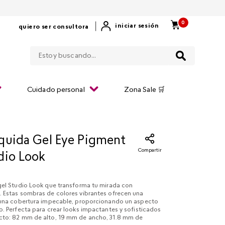
0
|
iniciar sesión
quiero ser consultora
Estoy buscando...
Cuidado personal
Zona Sale 🛒
quida Gel Eye Pigment
Compartir
dio Look
gel Studio Look que transforma tu mirada con
 Estas sombras de colores vibrantes ofrecen una
 una cobertura impecable, proporcionando un aspecto
. Perfecta para crear looks impactantes y sofisticados
to: 82 mm de alto, 19 mm de ancho, 31.8 mm de