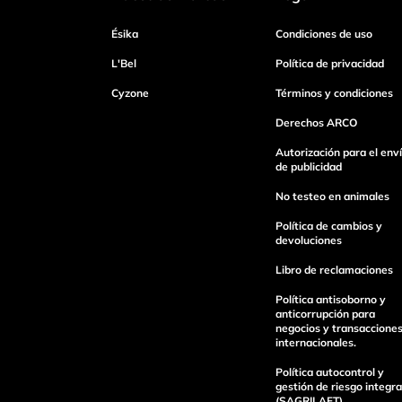
Dirección de email
Ésika
Condiciones de uso
L'Bel
Política de privacidad
Escribe un comentario
Cyzone
Términos y condiciones
Derechos ARCO
Autorización para el env
de publicidad
No testeo en animales
enviar comentario
Política de cambios y
devoluciones
Libro de reclamaciones
Política antisoborno y
anticorrupción para
negocios y transaccione
internacionales.
Política autocontrol y
gestión de riesgo integra
(SAGRILAFT).