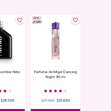
-
5 %
¡TOP!
hombre Nitro
Perfume de Mujer Dancing
Night, 90 ml
$
28
.
500
$
27
.
000
$
25
.
650