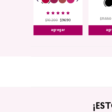
$
11
.
550
$
10
.
200
$
9690
agr
agregar
¡ES