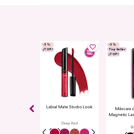
-
5 %
-
5 %
¡TOP!
Top Seller
¡TOP!
Labial Mate Studio Look
Máscara 
Magnetic La
Deep Red
B