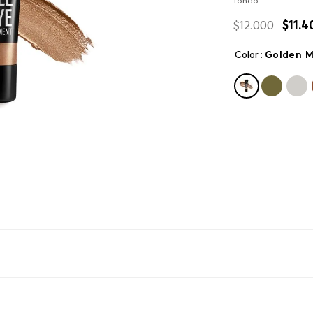
fondo.
$
12
.
000
$
11
.
4
Color
:
golden m