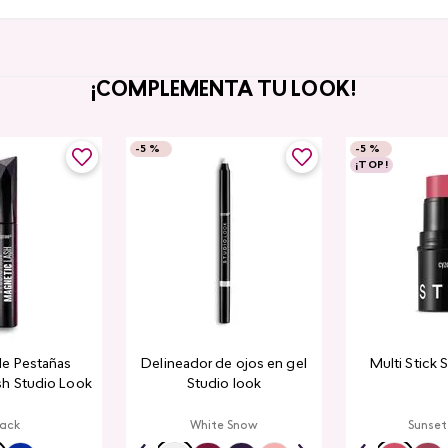
¡COMPLEMENTA TU LOOK!
-
5 %
-
5 %
¡TOP!
de Pestañas
Delineador de ojos en gel
Multi Stick 
sh Studio Look
Studio look
lack
White Snow
Sunset