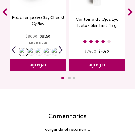
Rubor en polvo Say Cheek!
Contorno de Ojos Eye
CyPlay
Detox Skin First, 15 g
$
9000
$
8550
Kiss & Blush
$
7400
$
7030
agregar
agregar
Comentarios
cargando el resumen…