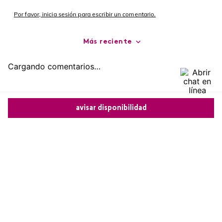
Por favor, inicia sesión para escribir un comentario.
Más reciente
Cargando comentarios…
avisar disponibilidad
Comparte este producto
Copiar link
Whatsapp
Facebook
Más