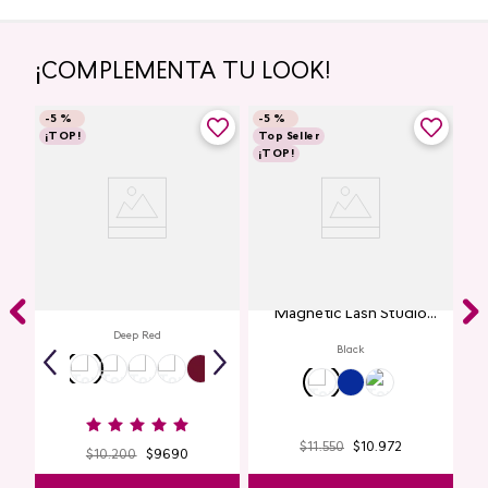
¡COMPLEMENTA TU LOOK!
-
5 %
-
5 %
¡TOP!
Top Seller
¡TOP!
Labial Mate Studio Look
Máscara de Pestañas
Magnetic Lash Studio
Look
Deep Red
Black
$
11
.
550
$
10
.
972
$
10
.
200
$
9690