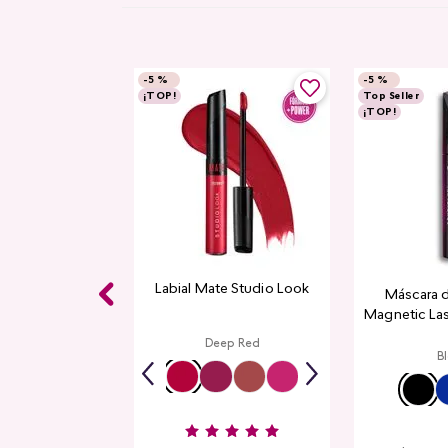
-
5 %
-
5 %
¡TOP!
Top Seller
¡TOP!
Labial Mate Studio Look
Máscara 
Magnetic La
Deep Red
B