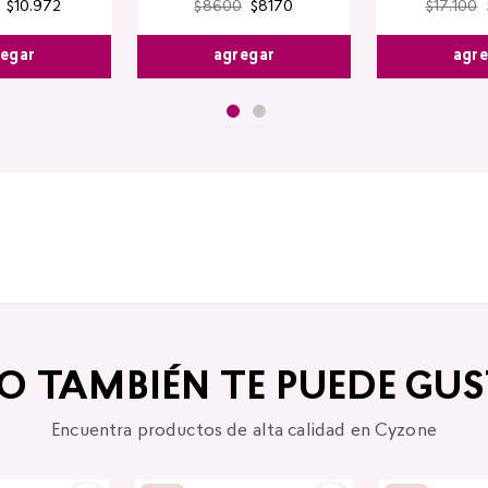
$
10
.
972
$
8600
$
8170
$
17
.
100
egar
agregar
agr
TO TAMBIÉN TE PUEDE GUS
Encuentra productos de alta calidad en Cyzone