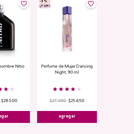
-
5 %
¡TOP!
hombre Nitro
Perfume de Mujer Dancing
Night, 90 ml
$
28
.
500
$
27
.
000
$
25
.
650
egar
agregar