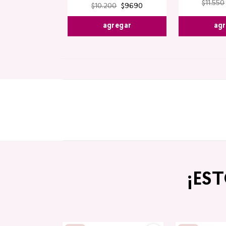
$
11
.
550
$
10
.
200
$
9690
agr
agregar
¡ES