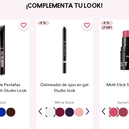
¡COMPLEMENTA TU LOOK!
-
5 %
-
5 %
¡TOP!
de Pestañas
Delineador de ojos en gel
Multi Stick 
sh Studio Look
Studio look
lack
White Snow
Sunset