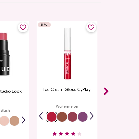
-
5 %
Ice Cream Gloss CyPlay
Studio Look
Watermelon
 Blush