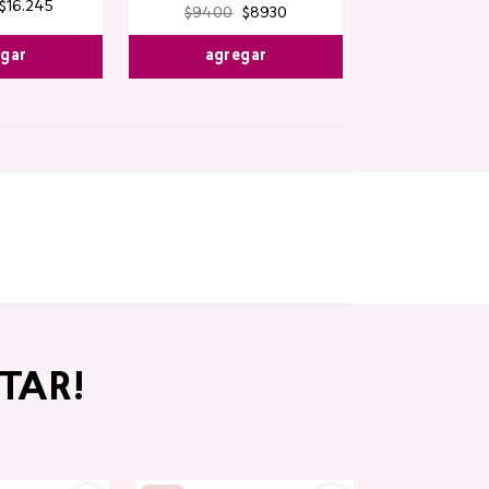
$
16
.
245
$
9400
$
8930
egar
agregar
TAR!