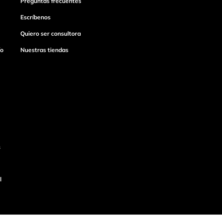
Preguntas frecuentes
Escríbenos
Quiero ser consultora
ío
Nuestras tiendas
s
l