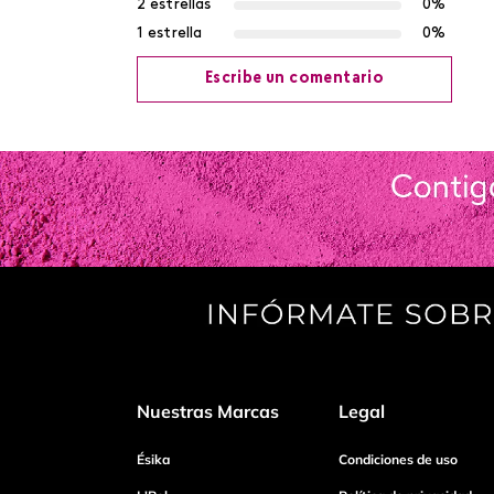
2 estrellas
0%
1 estrella
0%
Escribe un comentario
Agregar comentario
Título
Califica el producto de 1 a 5 estrellas
Tu nombre
Nuestras Marcas
Legal
Dirección de email
Ésika
Condiciones de uso