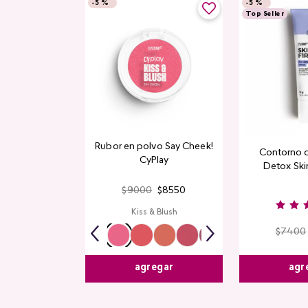
-
5 %
-
5 %
Top Seller
Rubor en polvo Say Cheek!
Contorno 
CyPlay
Detox Skin
$
9000
$
8550
Kiss & Blush
$
7400
agr
agregar