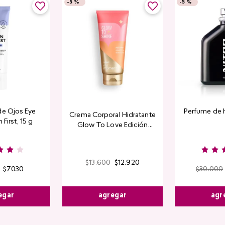
-
5 %
-
5 %
de Ojos Eye
Perfume de 
Crema Corporal Hidratante
 First, 15 g
Glow To Love Edición
Limitada
$
13
.
600
$
12
.
920
$
7030
$
30
.
000
agregar
egar
agr