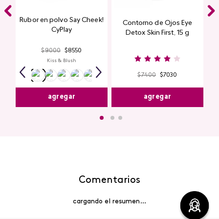
Rubor en polvo Say Cheek!
Contorno de Ojos Eye
CyPlay
Detox Skin First, 15 g
$
9000
$
8550
Kiss & Blush
$
7400
$
7030
agregar
agregar
Comentarios
cargando el resumen…