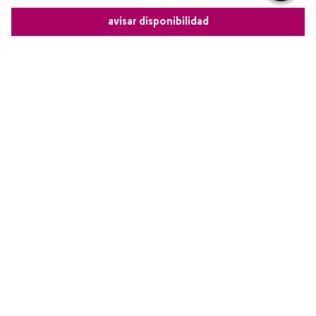
Por favor, inicia sesión para escribir un comentario.
avisar disponibilidad
Más reciente
Comparte este producto
Cargando comentarios…
Copiar link
Whatsapp
Facebook
Más