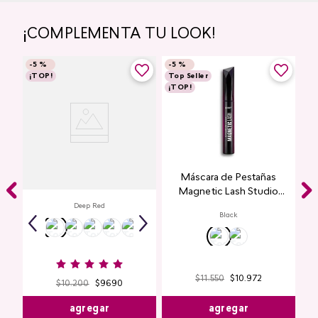
¡COMPLEMENTA TU LOOK!
-
5 %
-
5 %
¡TOP!
Top Seller
¡TOP!
Labial Mate Studio Look
Máscara de Pestañas
Magnetic Lash Studio
Look
Deep Red
Black
$
11
.
550
$
10
.
972
$
10
.
200
$
9690
agregar
agregar