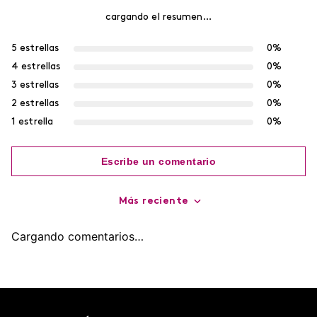
Encuentra productos de alta calidad en Cyzone
-
5 %
-
5 %
Rubor en polvo Say Cheek!
Contorno de Ojos Eye
CyPlay
Detox Skin First, 15 g
$
9000
$
8550
$
7400
$
7030
agregar
agregar