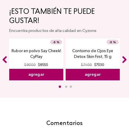
Labial Mate Studio Look
Máscara de Pestañas
Magnetic Lash Studio
Look
$
10
.
200
$
9690
$
11
.
550
$
10
.
972
agregar
agregar
¡ESTO TAMBIÉN TE PUEDE
GUSTAR!