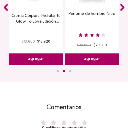
Perfume de hombre Nitro
e
Crema Corporal Hidratante
Glow To Love Edición
Limitada
$
13
.
600
$
12
.
920
$
30
.
000
$
28
.
500
agregar
agregar
Comentarios