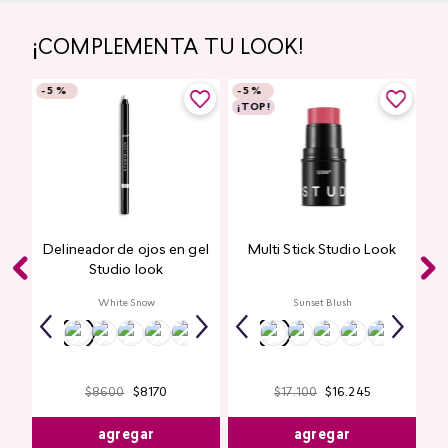
¡COMPLEMENTA TU LOOK!
-
5 %
-
5 %
¡TOP!
Delineador de ojos en gel
Multi Stick Studio Look
ook
Studio look
White Snow
Sunset Blush
$
8600
$
8170
$
17
.
100
$
16
.
245
agregar
agregar