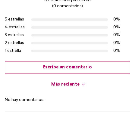
0 calificación promedio
(0 comentarios)
5 estrellas
0%
4 estrellas
0%
3 estrellas
0%
2 estrellas
0%
1 estrella
0%
Escribe un comentario
Más reciente
Agregar comentario
No hay comentarios.
Título
Califica el producto de 1 a 5 estrellas