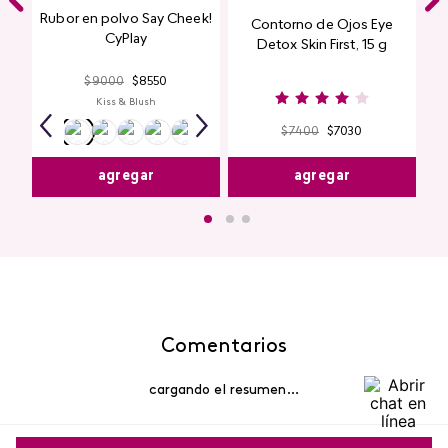
Rubor en polvo Say Cheek!
Contorno de Ojos Eye
CyPlay
Detox Skin First, 15 g
$
9000
$
8550
Kiss & Blush
$
7400
$
7030
agregar
agregar
Comentarios
cargando el resumen…
Por favor, inicia sesión para escribir un comentario.