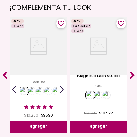
¡COMPLEMENTA TU LOOK!
-
5 %
-
5 %
¡TOP!
Top Seller
¡TOP!
Labial Mate Studio Look
Máscara de Pestañas
Magnetic Lash Studio
Look
Deep Red
Black
$
11
.
550
$
10
.
972
$
10
.
200
$
9690
agregar
agregar