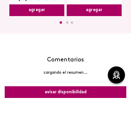
agregar
agregar
Comentarios
cargando el resumen…
Por favor, inicia sesión para escribir un comentario.
avisar disponibilidad
Más reciente
Comparte este producto
Cargando comentarios…
Copiar link
Whatsapp
Facebook
Más