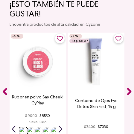
¡ESTO TAMBIÉN TE PUEDE
GUSTAR!
Encuentra productos de alta calidad en Cyzone
-
5 %
-
5 %
Top Seller
Rubor en polvo Say Cheek!
Contorno de Ojos Eye
CyPlay
Detox Skin First, 15 g
$
9000
$
8550
Kiss & Blush
$
7400
$
7030