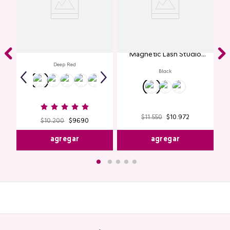
Labial Mate Studio Look
Máscara de Pestañas
Magnetic Lash Studio
Look
Deep Red
Black
$
11
.
550
$
10
.
972
$
10
.
200
$
9690
agregar
agregar