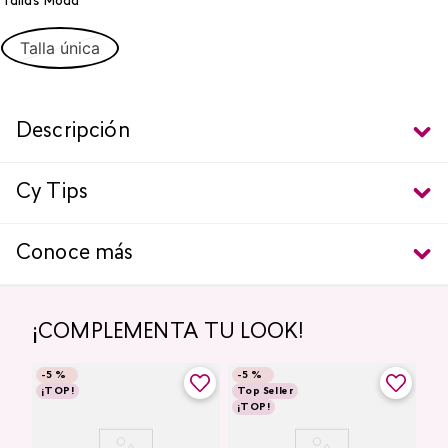
Tallas Moda
Talla única
Descripción
Cy Tips
Conoce más
¡COMPLEMENTA TU LOOK!
-
5 %
-
5 %
¡TOP!
Top Seller
¡TOP!