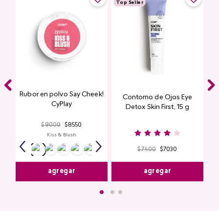
Top Seller
Rubor en polvo Say Cheek!
Contorno de Ojos Eye
CyPlay
Detox Skin First, 15 g
$
9000
$
8550
Kiss & Blush
$
7400
$
7030
agregar
agregar