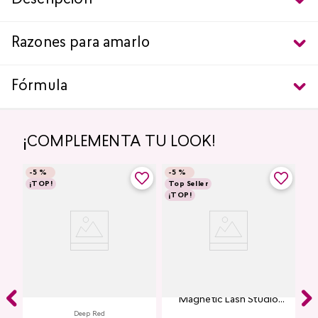
Descripción
Razones para amarlo
Fórmula
¡COMPLEMENTA TU LOOK!
-
5 %
-
5 %
¡TOP!
Top Seller
¡TOP!
Labial Mate Studio Look
Máscara de Pestañas
Magnetic Lash Studio
Look
Deep Red