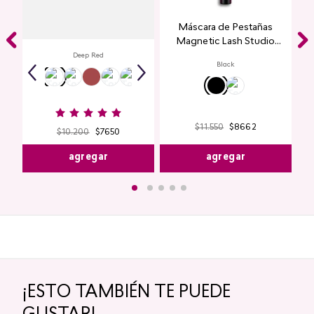
Labial Mate Studio Look
Máscara de Pestañas
Magnetic Lash Studio
Look
Deep Red
Black
$
11
.
550
$
8662
$
10
.
200
$
7650
agregar
agregar
¡ESTO TAMBIÉN TE PUEDE