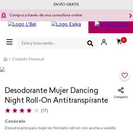
ENVÍO GRATIS
Compra a través de una consultora online
Estoy buscando...
0
Cuidado Personal
Desodorante Mujer Dancing
Compartir
Night Roll-On Antitranspirante
(
17
)
Conócelo
Desodorante para mujer en formato roll-on con aroma a vainilla