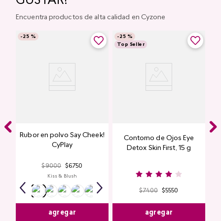
GUSTAR!
Encuentra productos de alta calidad en Cyzone
-
25 %
-
25 %
Top Seller
Rubor en polvo Say Cheek!
Contorno de Ojos Eye
CyPlay
Detox Skin First, 15 g
$
9000
$
6750
Kiss & Blush
$
7400
$
5550
agregar
agregar