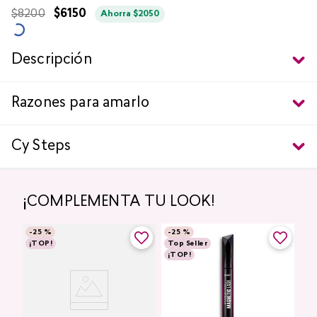
$
8200
$
6150
Ahorra
$
2050
Descripción
Razones para amarlo
Cy Steps
¡COMPLEMENTA TU LOOK!
-
25 %
-
25 %
¡TOP!
Top Seller
¡TOP!