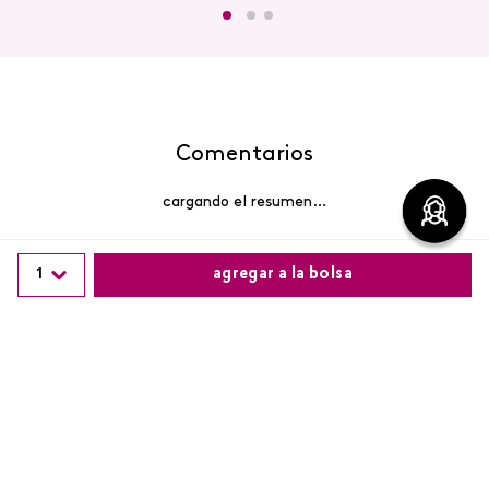
Comentarios
cargando el resumen…
Por favor, inicia sesión para escribir un comentario.
1
agregar a la bolsa
Más reciente
Comparte este producto
Cargando comentarios…
Copiar link
Whatsapp
Facebook
Más