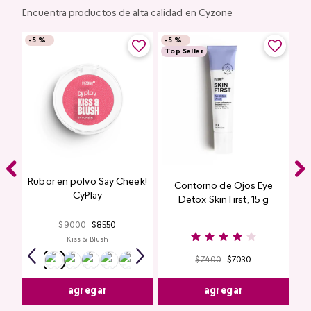
Encuentra productos de alta calidad en Cyzone
-
5 %
-
5 %
Top Seller
Rubor en polvo Say Cheek!
Contorno de Ojos Eye
CyPlay
Detox Skin First, 15 g
$
9000
$
8550
Kiss & Blush
$
7400
$
7030
agregar
agregar