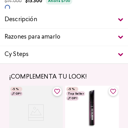
$
14
.
000
$
13
.
300
Ahorra
$
700
Descripción
Razones para amarlo
Cy Steps
¡COMPLEMENTA TU LOOK!
-
5 %
-
5 %
¡TOP!
Top Seller
¡TOP!