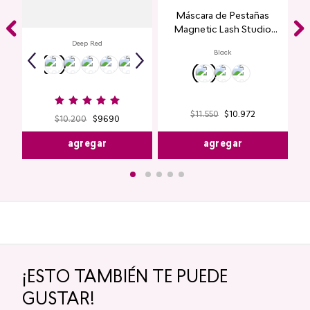
Labial Mate Studio Look
Máscara de Pestañas
Magnetic Lash Studio
Look
Deep Red
Black
$
11
.
550
$
10
.
972
$
10
.
200
$
9690
agregar
agregar
¡ESTO TAMBIÉN TE PUEDE
GUSTAR!