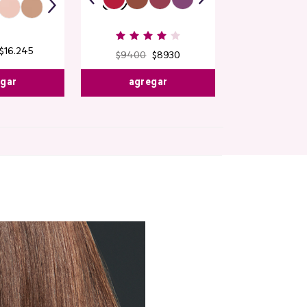
$
16
.
245
$
9400
$
8930
egar
agregar