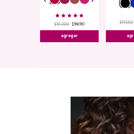
$
11
.
550
$
10
.
200
$
9690
agr
agregar