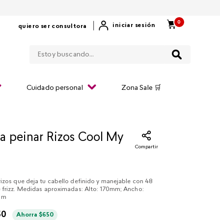
0
|
iniciar sesión
quiero ser consultora
Estoy buscando...
Cuidado personal
Zona Sale 🛒
a peinar Rizos Cool My
Compartir
izos que deja tu cabello definido y manejable con 48
e frizz. Medidas aproximadas: Alto: 170mm; Ancho:
mm
50
Ahorra
$
650