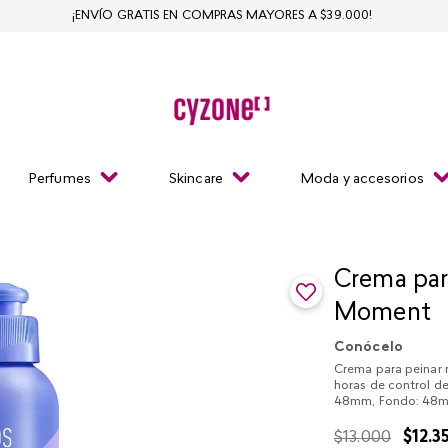
¡ENVÍO GRATIS EN COMPRAS MAYORES A $39.000!
Perfumes
Skincare
Moda y accesorios
Crema par
Moment
Conócelo
Crema para peinar r
horas de control d
48mm, Fondo: 48
$
13
.
000
$
12
.
3