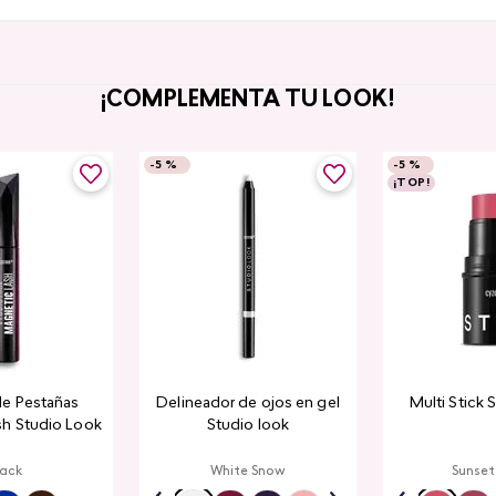
¡COMPLEMENTA TU LOOK!
-
5 %
-
5 %
¡TOP!
de Pestañas
Delineador de ojos en gel
Multi Stick 
sh Studio Look
Studio look
lack
White Snow
Sunset