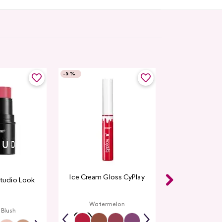
-
5 %
Ice Cream Gloss CyPlay
Studio Look
Watermelon
 Blush