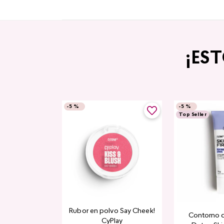
¡ES
-
5 %
-
5 %
Top Seller
Rubor en polvo Say Cheek!
Contorno 
CyPlay