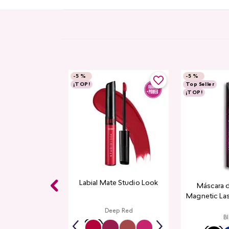
-
5 %
-
5 %
¡TOP!
Top Seller
¡TOP!
Labial Mate Studio Look
Máscara 
Magnetic La
Deep Red
B