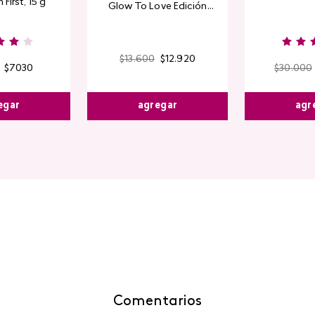
 First, 15 g
Glow To Love Edición
Limitada
$
13
.
600
$
12
.
920
$
7030
$
30
.
000
agregar
egar
agr
Comentarios