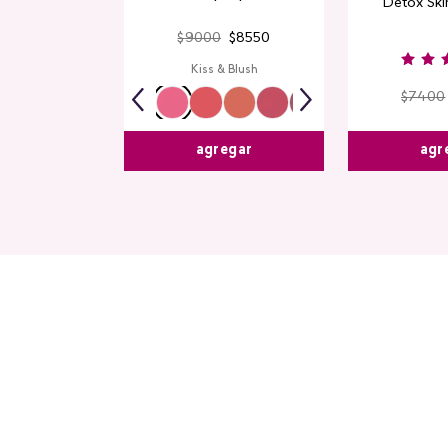
Detox Skin
$
9000
$
8550
Kiss & Blush
$
7400
agr
agregar