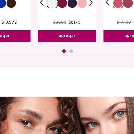
$
10
.
972
$
8600
$
8170
$
17
.
100
egar
agregar
agr