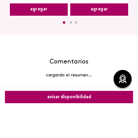
agregar
agregar
Comentarios
cargando el resumen…
Por favor, inicia sesión para escribir un comentario.
avisar disponibilidad
Más reciente
Comparte este producto
Cargando comentarios…
Copiar link
Whatsapp
Facebook
Más