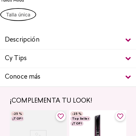
Tallas Moda
Talla única
Descripción
Cy Tips
Conoce más
¡COMPLEMENTA TU LOOK!
-
25 %
-
25 %
¡TOP!
Top Seller
¡TOP!