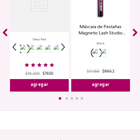
Labial Mate Studio Look
Máscara de Pestañas
Magnetic Lash Studio
Look
Deep Red
Black
$
11
.
550
$
8662
$
10
.
200
$
7650
agregar
agregar