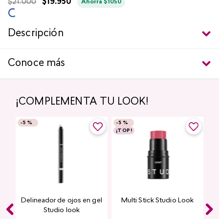
$
21
.
000
$
19
.
950
Ahorra
$
1050
Descripción
Conoce más
¡COMPLEMENTA TU LOOK!
-
5 %
-
5 %
¡TOP!
Delineador de ojos en gel
Multi Stick Studio Look
ook
Studio look