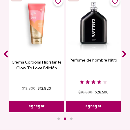
Perfume de hombre Nitro
e
Crema Corporal Hidratante
Glow To Love Edición
Limitada
$
13
.
600
$
12
.
920
$
30
.
000
$
28
.
500
agregar
agregar