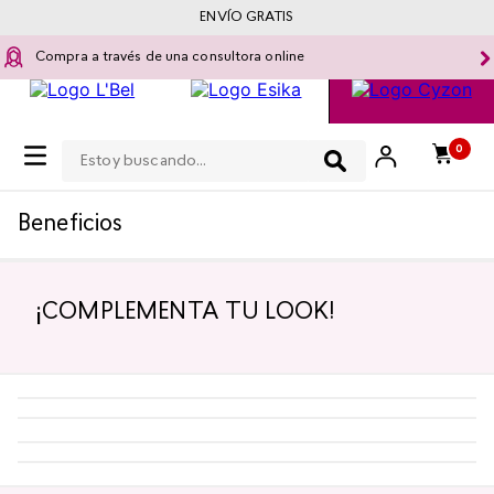
ENVÍO GRATIS
Compra a través de una consultora online
Estoy buscando...
0
Beneficios
¡COMPLEMENTA TU LOOK!
-
5 %
-
5 %
¡TOP!
Top Seller
¡TOP!