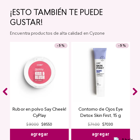
Labial Mate Studio Look
Máscara de Pestañas
Magnetic Lash Studio
Look
$
11
.
550
$
10
.
972
$
10
.
200
$
9690
agregar
agregar
¡ESTO TAMBIÉN TE PUEDE
GUSTAR!