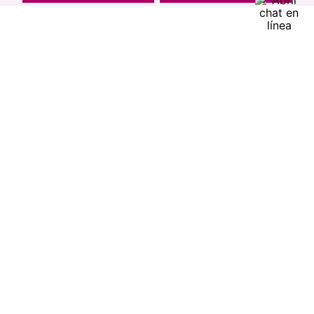
Encuentra productos de alta calidad en Cyzone
-
5 %
-
5 %
Rubor en polvo Say Cheek!
Contorno de Ojos Eye
CyPlay
Detox Skin First, 15 g
$
9000
$
8550
$
7400
$
7030
agregar
agregar