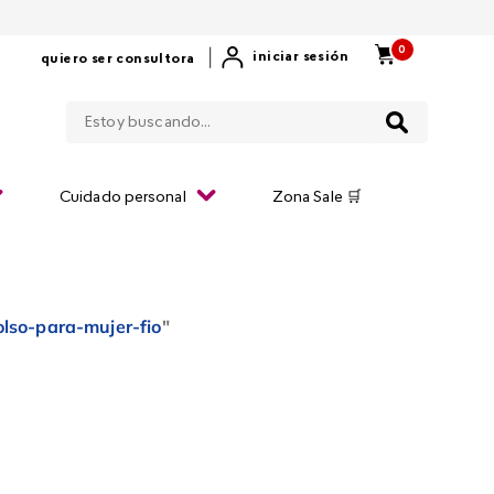
0
|
iniciar sesión
quiero ser consultora
Estoy buscando...
Cuidado personal
Zona Sale 🛒
olso-para-mujer-fio
"