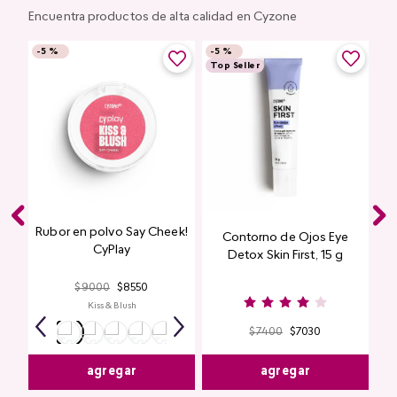
Encuentra productos de alta calidad en Cyzone
-
5 %
-
5 %
Top Seller
Rubor en polvo Say Cheek!
Contorno de Ojos Eye
CyPlay
Detox Skin First, 15 g
$
9000
$
8550
Kiss & Blush
$
7400
$
7030
agregar
agregar