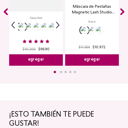
Labial Mate Studio Look
Máscara de Pestañas
Magnetic Lash Studio
Look
Deep Red
Black
$
11
.
550
$
10
.
972
$
10
.
200
$
9690
agregar
agregar
¡ESTO TAMBIÉN TE PUEDE
GUSTAR!