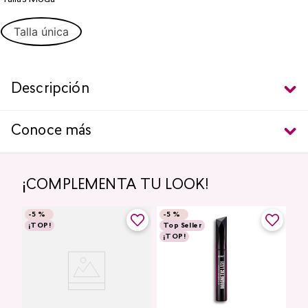
Talla única
Descripción
Conoce más
¡COMPLEMENTA TU LOOK!
-
5 %
-
5 %
¡TOP!
Top Seller
¡TOP!