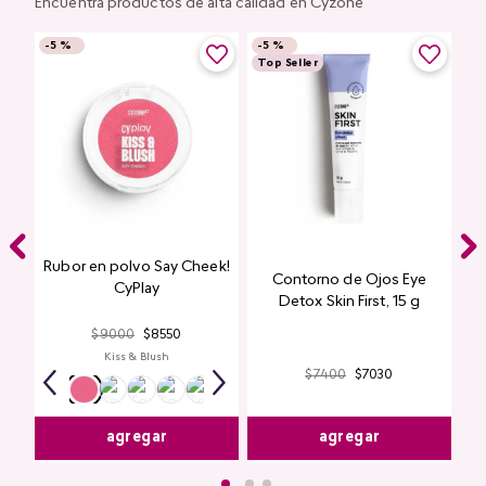
Encuentra productos de alta calidad en Cyzone
-
5 %
-
5 %
Top Seller
Rubor en polvo Say Cheek!
Contorno de Ojos Eye
CyPlay
Detox Skin First, 15 g
$
9000
$
8550
Kiss & Blush
$
7400
$
7030
agregar
agregar