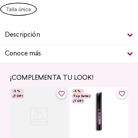
Talla única
Descripción
Conoce más
¡COMPLEMENTA TU LOOK!
-
5 %
-
5 %
¡TOP!
Top Seller
¡TOP!