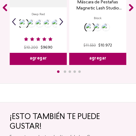
Labial Mate Studio Look
Máscara de Pestañas
Magnetic Lash Studio
Look
Deep Red
Black
$
11
.
550
$
10
.
972
$
10
.
200
$
9690
agregar
agregar
¡ESTO TAMBIÉN TE PUEDE
GUSTAR!