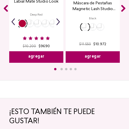
Labial Mate Studio Look
Máscara de Pestañas
Magnetic Lash Studio
Look
Deep Red
Black
$
11
.
550
$
10
.
972
$
10
.
200
$
9690
agregar
agregar
¡ESTO TAMBIÉN TE PUEDE
GUSTAR!