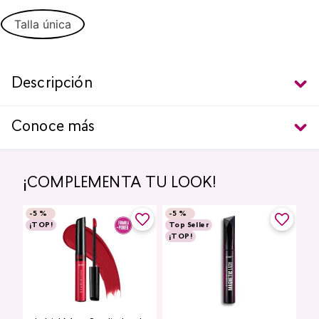
Talla única
Descripción
Conoce más
¡COMPLEMENTA TU LOOK!
-
5 %
-
5 %
¡TOP!
Top Seller
¡TOP!