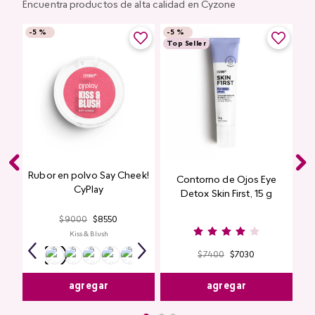
Encuentra productos de alta calidad en Cyzone
-
5 %
-
5 %
Top Seller
Rubor en polvo Say Cheek!
Contorno de Ojos Eye
CyPlay
Detox Skin First, 15 g
$
9000
$
8550
Kiss & Blush
$
7400
$
7030
agregar
agregar