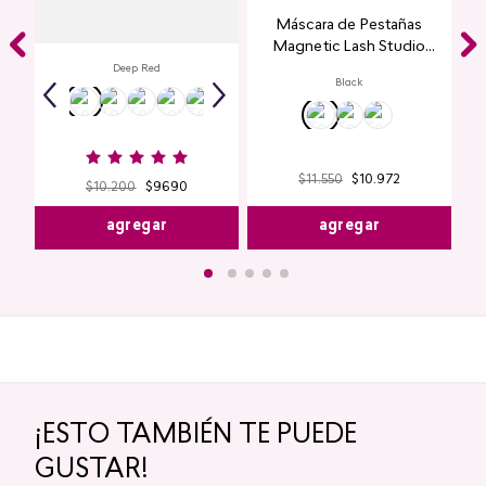
Labial Mate Studio Look
Máscara de Pestañas
Magnetic Lash Studio
Look
Deep Red
Black
$
11
.
550
$
10
.
972
$
10
.
200
$
9690
agregar
agregar
¡ESTO TAMBIÉN TE PUEDE
GUSTAR!