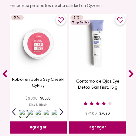
Encuentra productos de alta calidad en Cyzone
-
5 %
-
5 %
Top Seller
Rubor en polvo Say Cheek!
Contorno de Ojos Eye
CyPlay
Detox Skin First, 15 g
$
9000
$
8550
Kiss & Blush
$
7400
$
7030
agregar
agregar