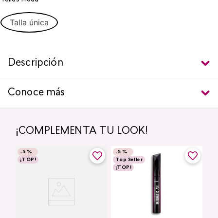
Talla única
Descripción
Conoce más
¡COMPLEMENTA TU LOOK!
-
5 %
-
5 %
¡TOP!
Top Seller
¡TOP!