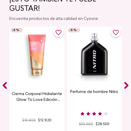
GUSTAR!
Encuentra productos de alta calidad en Cyzone
-
5 %
-
5 %
Perfume de hombre Nitro
e
Crema Corporal Hidratante
Glow To Love Edición
Limitada
$
13
.
600
$
12
.
920
$
30
.
000
$
28
.
500