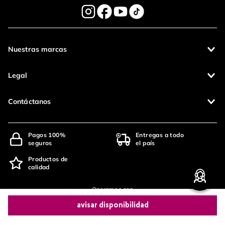
Nuestras marcas
Legal
Contáctanos
Pagos 100%
Entregas a todo
seguros
el país
Productos de
calidad
Operamos con
avisar disponibilidad
(function() { sessionStorage.setItem("last_referrer",