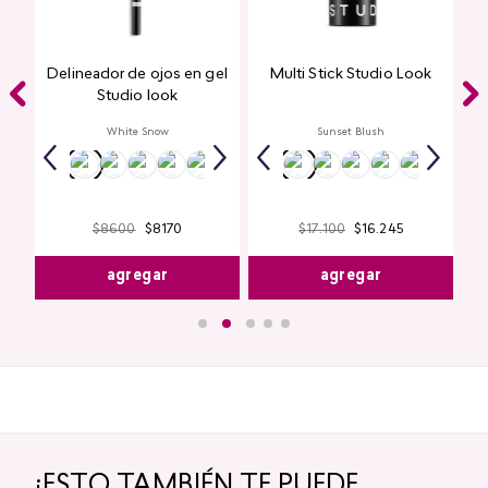
Delineador de ojos en gel
Multi Stick Studio Look
ook
Studio look
White Snow
Sunset Blush
$
8600
$
8170
$
17
.
100
$
16
.
245
agregar
agregar
¡ESTO TAMBIÉN TE PUEDE