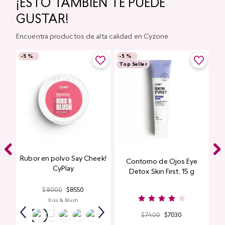
¡ESTO TAMBIÉN TE PUEDE
GUSTAR!
Encuentra productos de alta calidad en Cyzone
-
5 %
-
5 %
Top Seller
Rubor en polvo Say Cheek!
Contorno de Ojos Eye
CyPlay
Detox Skin First, 15 g
$
9000
$
8550
Kiss & Blush
$
7400
$
7030