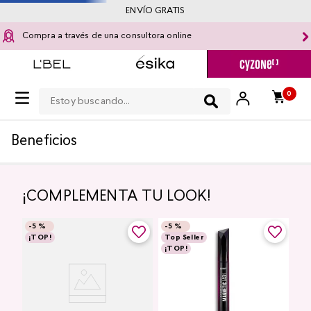
ENVÍO GRATIS
Compra a través de una consultora online
Estoy buscando...
0
Beneficios
¡COMPLEMENTA TU LOOK!
-
5 %
-
5 %
¡TOP!
Top Seller
¡TOP!