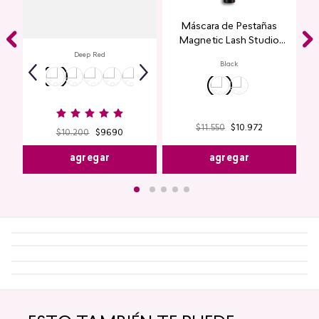
Labial Mate Studio Look
Máscara de Pestañas
Magnetic Lash Studio
Look
Deep Red
Black
$
11
.
550
$
10
.
972
$
10
.
200
$
9690
agregar
agregar