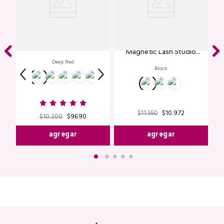
Labial Mate Studio Look
Máscara de Pestañas
Magnetic Lash Studio
Look
Deep Red
Black
$
11
.
550
$
10
.
972
$
10
.
200
$
9690
agregar
agregar