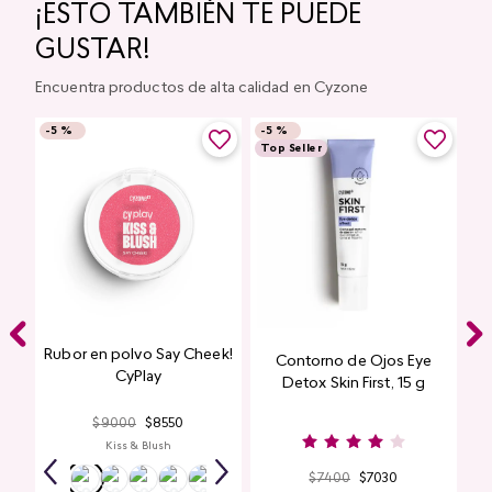
¡ESTO TAMBIÉN TE PUEDE
GUSTAR!
Encuentra productos de alta calidad en Cyzone
-
5 %
-
5 %
Top Seller
Rubor en polvo Say Cheek!
Contorno de Ojos Eye
CyPlay
Detox Skin First, 15 g
$
9000
$
8550
Kiss & Blush
$
7400
$
7030