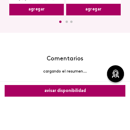
agregar
agregar
Comentarios
cargando el resumen…
Por favor, inicia sesión para escribir un comentario.
avisar disponibilidad
Más reciente
Comparte este producto
Cargando comentarios…
Copiar link
Whatsapp
Facebook
Más