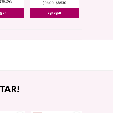
$
16
.
245
$
9400
$
8930
egar
agregar
TAR!