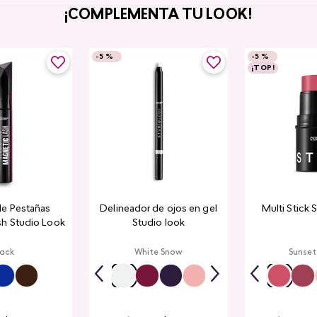
¡COMPLEMENTA TU LOOK!
-
5 %
-
5 %
¡TOP!
de Pestañas
Delineador de ojos en gel
Multi Stick 
sh Studio Look
Studio look
lack
White Snow
Sunset