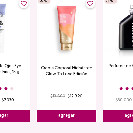
-
5 %
-
5 %
de Ojos Eye
Perfume de 
Crema Corporal Hidratante
 First, 15 g
Glow To Love Edición
Limitada
$
13
.
600
$
12
.
920
$
7030
$
30
.
000
agregar
egar
agr