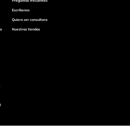
Preguntas frecuentes
Escríbenos
Quiero ser consultora
ío
Nuestras tiendas
s
l