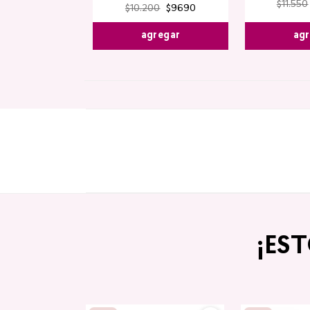
$
11
.
550
$
10
.
200
$
9690
agr
agregar
¡ES