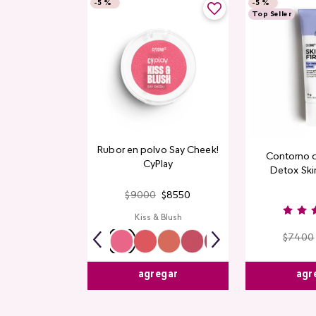
-
5 %
-
5 %
Top Seller
Rubor en polvo Say Cheek!
Contorno 
CyPlay
Detox Skin
$
9000
$
8550
Kiss & Blush
$
7400
agr
agregar