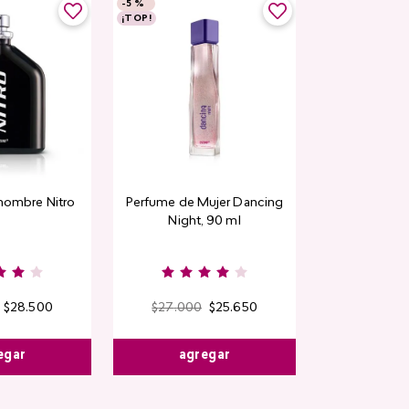
-
5 %
¡TOP!
hombre Nitro
Perfume de Mujer Dancing
Night, 90 ml
$
28
.
500
$
27
.
000
$
25
.
650
egar
agregar