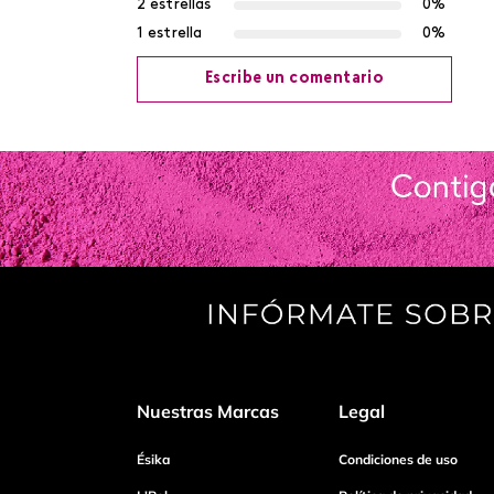
2 estrellas
0%
1 estrella
0%
Escribe un comentario
Agregar comentario
Título
Califica el producto de 1 a 5 estrellas
Tu nombre
Nuestras Marcas
Legal
Dirección de email
Ésika
Condiciones de uso