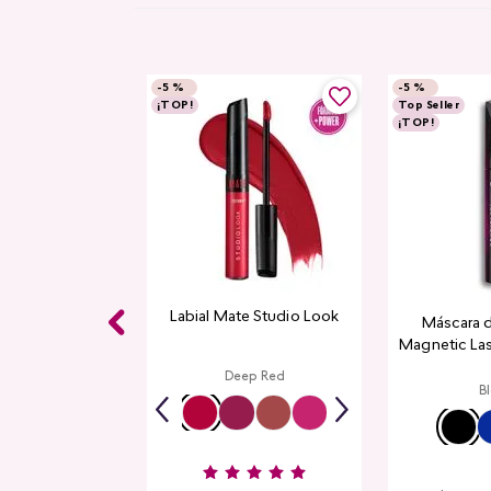
-
5 %
-
5 %
¡TOP!
Top Seller
¡TOP!
Labial Mate Studio Look
Máscara 
Magnetic La
Deep Red
B