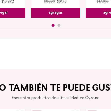
$
10
.
972
$
8600
$
8170
$
17
.
100
egar
agregar
agr
TO TAMBIÉN TE PUEDE GUS
Encuentra productos de alta calidad en Cyzone