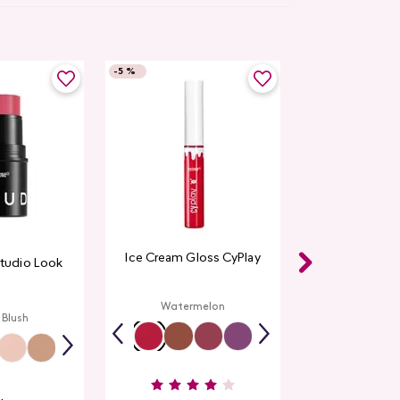
-
5 %
Ice Cream Gloss CyPlay
Studio Look
Watermelon
 Blush