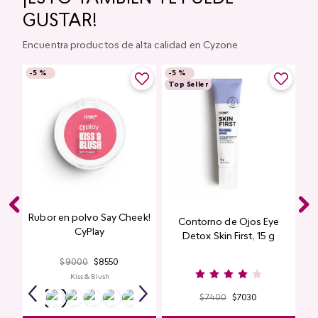
GUSTAR!
Encuentra productos de alta calidad en Cyzone
-
5 %
-
5 %
Top Seller
Rubor en polvo Say Cheek!
Contorno de Ojos Eye
CyPlay
Detox Skin First, 15 g
$
9000
$
8550
Kiss & Blush
$
7400
$
7030