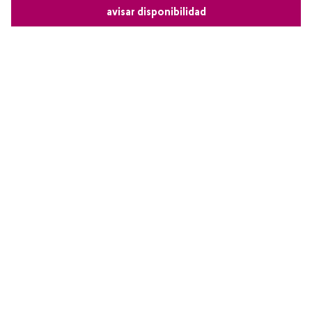
avisar disponibilidad
Comparte este producto
Copiar link
Whatsapp
Facebook
Más
Redes sociales de Cyzone