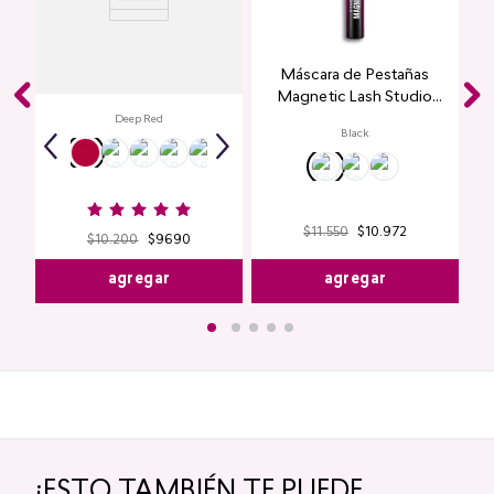
Labial Mate Studio Look
Máscara de Pestañas
Magnetic Lash Studio
Look
Deep Red
Black
$
11
.
550
$
10
.
972
$
10
.
200
$
9690
agregar
agregar
¡ESTO TAMBIÉN TE PUEDE