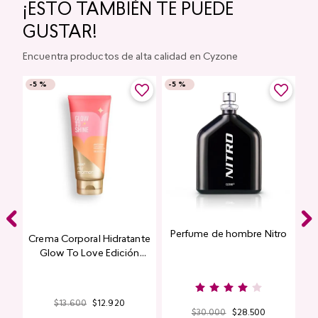
¡ESTO TAMBIÉN TE PUEDE
GUSTAR!
Encuentra productos de alta calidad en Cyzone
-
5 %
-
5 %
Perfume de hombre Nitro
e
Crema Corporal Hidratante
Glow To Love Edición
Limitada
$
13
.
600
$
12
.
920
$
30
.
000
$
28
.
500