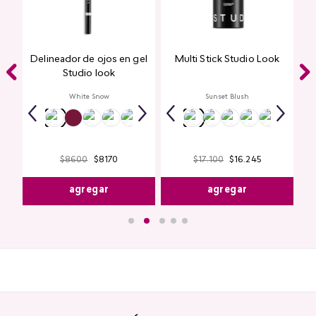
Delineador de ojos en gel
Multi Stick Studio Look
ook
Studio look
White Snow
Sunset Blush
$
8600
$
8170
$
17
.
100
$
16
.
245
agregar
agregar