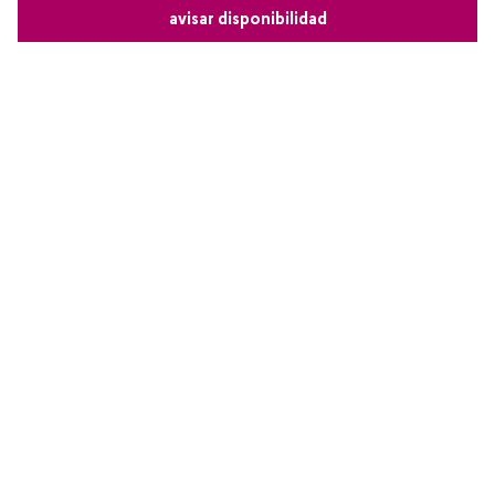
avisar disponibilidad
Comparte este producto
Copiar link
Whatsapp
Facebook
Más
Redes sociales de Cyzone