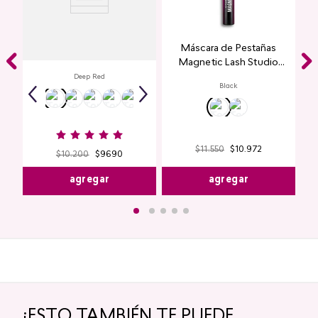
Labial Mate Studio Look
Máscara de Pestañas
Magnetic Lash Studio
Look
Deep Red
Black
$
11
.
550
$
10
.
972
$
10
.
200
$
9690
agregar
agregar
¡ESTO TAMBIÉN TE PUEDE