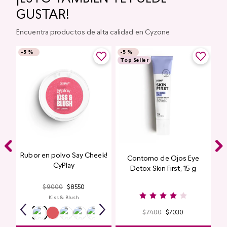
GUSTAR!
Encuentra productos de alta calidad en Cyzone
-
5 %
-
5 %
Top Seller
Rubor en polvo Say Cheek!
Contorno de Ojos Eye
CyPlay
Detox Skin First, 15 g
$
9000
$
8550
Kiss & Blush
$
7400
$
7030