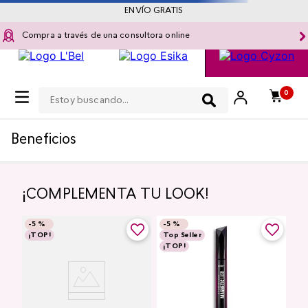
ENVÍO GRATIS
Compra a través de una consultora online
Estoy buscando...
OOPS!
No encontramos ningún resultado para
"
accesorio-para-mujer-semanario-calendar-
mex
"
¿Qué debo hacer?
Ir a página de inicio