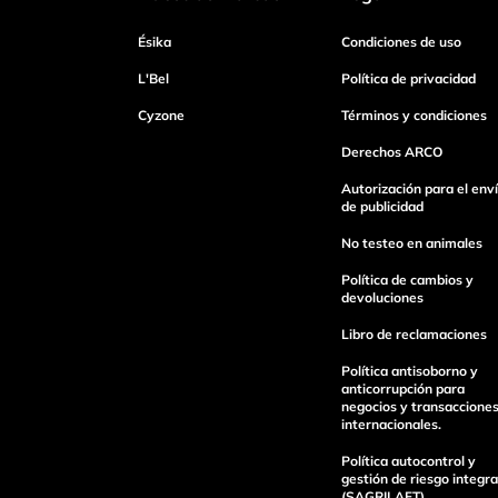
Dirección de email
Ésika
Condiciones de uso
L'Bel
Política de privacidad
Escribe un comentario
Cyzone
Términos y condiciones
Derechos ARCO
Autorización para el env
de publicidad
No testeo en animales
enviar comentario
Política de cambios y
devoluciones
Libro de reclamaciones
Política antisoborno y
anticorrupción para
negocios y transaccione
internacionales.
Política autocontrol y
gestión de riesgo integra
(SAGRILAFT).