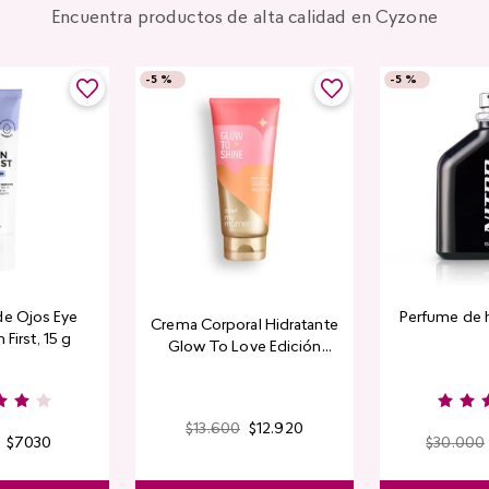
Encuentra productos de alta calidad en Cyzone
-
5 %
-
5 %
de Ojos Eye
Perfume de 
Crema Corporal Hidratante
 First, 15 g
Glow To Love Edición
Limitada
$
13
.
600
$
12
.
920
$
7030
$
30
.
000