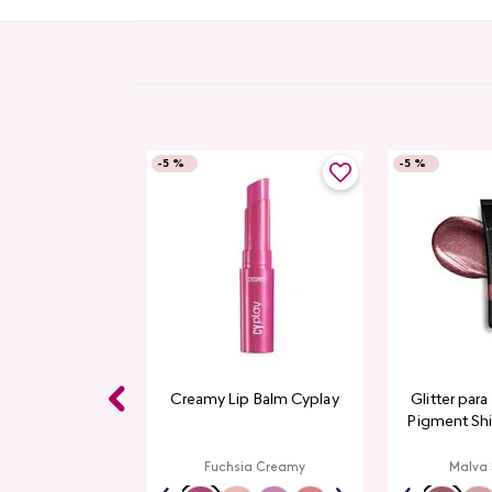
-
5 %
-
5 %
Gloss CyPlay
Creamy Lip Balm Cyplay
Glitter par
Pigment Sh
L
rmelon
Fuchsia Creamy
Malva