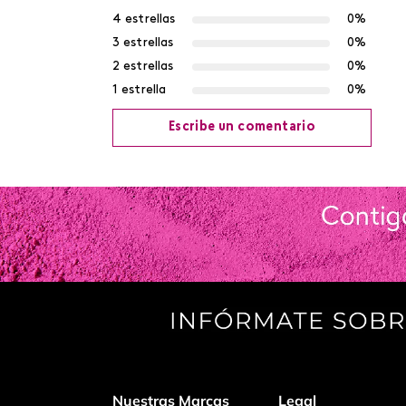
4 estrellas
0%
3 estrellas
0%
2 estrellas
0%
1 estrella
0%
Escribe un comentario
Agregar comentario
Título
Califica el producto de 1 a 5 estrellas
Tu nombre
Nuestras Marcas
Legal