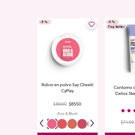
-
5 %
-
5 %
Top Seller
Rubor en polvo Say Cheek!
Contorno 
CyPlay
Detox Skin
$
9000
$
8550
Kiss & Blush
$
7400