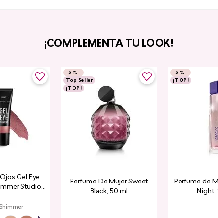
¡COMPLEMENTA TU LOOK!
-
5 %
-
5 %
Top Seller
¡TOP!
¡TOP!
a Ojos Gel Eye
Perfume De Mujer Sweet
Perfume de M
immer Studio
Black, 50 ml
Night,
ook
 Shimmer