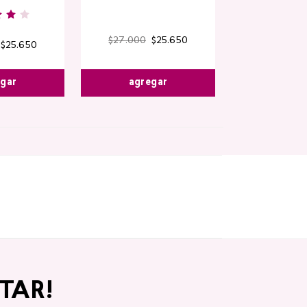
$
27
.
000
$
25
.
650
$
25
.
650
egar
agregar
TAR!