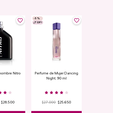
-
5 %
-
5 %
¡TOP!
Rubor en polvo
hombre Nitro
Perfume de Mujer Dancing
CyPl
Night, 90 ml
$
9000
Kiss & B
$
28
.
500
$
27
.
000
$
25
.
650