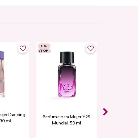
-
5 %
¡TOP!
ujer Dancing
Perfume para Mujer Y25
 90 ml
Mundial​, 50 ml