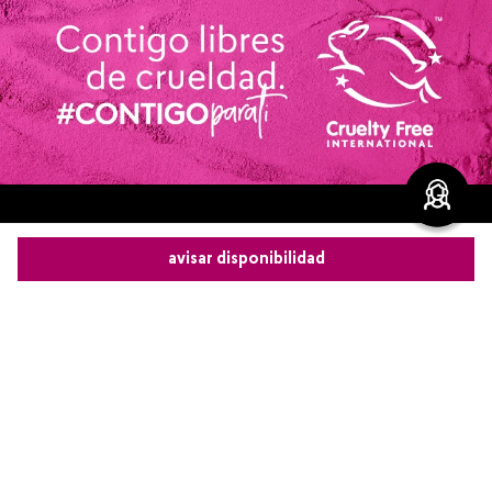
avisar disponibilidad
Comparte este producto
Copiar link
Whatsapp
Facebook
Más
Redes sociales de Cyzone