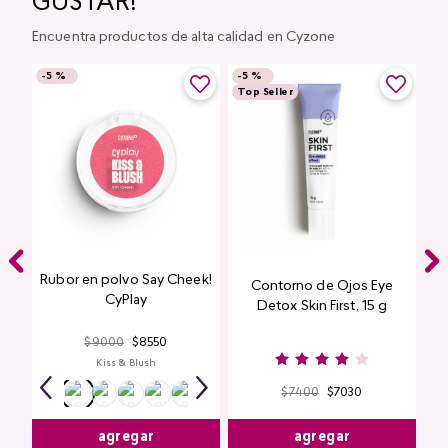
GUSTAR!
Encuentra productos de alta calidad en Cyzone
-
5 %
-
5 %
Top Seller
Rubor en polvo Say Cheek!
Contorno de Ojos Eye
CyPlay
Detox Skin First, 15 g
$
9000
$
8550
Kiss & Blush
$
7400
$
7030
agregar
agregar